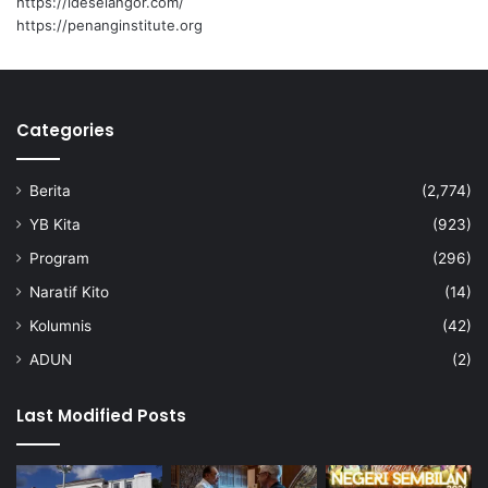
https://ideselangor.com/
g
https://penanginstitute.org
p
e
l
a
Categories
n
s
i
Berita
(2,774)
f
a
YB Kita
(923)
r
Program
(296)
p
Naratif Kito
(14)
l
a
Kolumnis
(42)
s
ADUN
(2)
t
i
k
Last Modified Posts
2
0
3