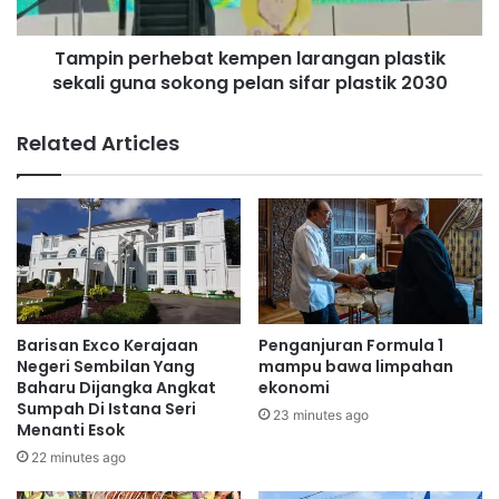
a
e
badan sendiri.
t
r
Kongsikan senarai ‘Red Flag’ ini kepada ibu bapa di
s
Tampin perhebat kempen larangan plastik
h
a
sekali guna sokong pelan sifar plastik 2030
kampung.
e
m
b
Apa pun, didoakan semua Muslimin Muslimat dapat
b
a
berpuasa dengan keadaan yang baik selama sebulan.
Related Articles
u
t
Selamat berpuasa.
(Public Health Malaysia).
t
k
a
e
n
m
p
p
e
e
n
n
d
l
u
a
Barisan Exco Kerajaan
Penganjuran Formula 1
d
r
Negeri Sembilan Yang
mampu bawa limpahan
u
a
Baharu Dijangka Angkat
ekonomi
k
Sumpah Di Istana Seri
n
23 minutes ago
Menanti Esok
L
g
u
a
22 minutes ago
b
n
u