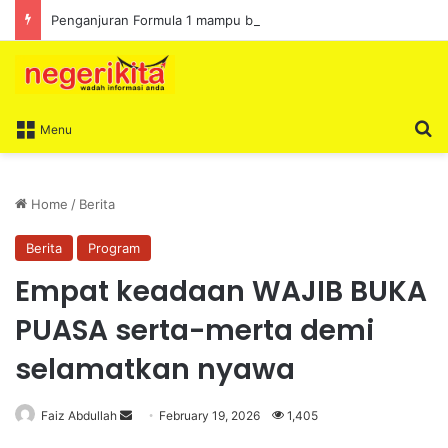
Penganjuran Formula 1 mampu bawa limpahan ekonomi
S
Menu
Home
/
Berita
Berita
Program
Empat keadaan WAJIB BUKA
PUASA serta-merta demi
selamatkan nyawa
Faiz Abdullah
S
February 19, 2026
1,405
e