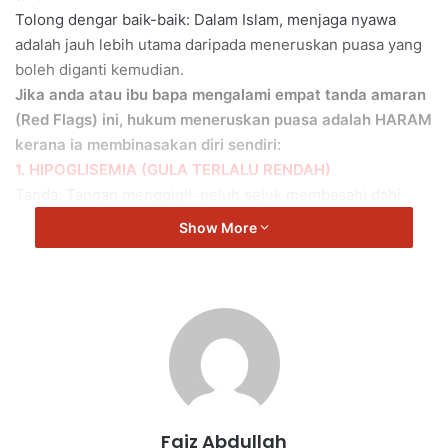
Tolong dengar baik-baik: Dalam Islam, menjaga nyawa
adalah jauh lebih utama daripada meneruskan puasa yang
boleh diganti kemudian.
Jika anda atau ibu bapa mengalami empat tanda amaran
(Red Flags) ini, hukum meneruskan puasa adalah HARAM
kerana ia membinasakan diri sendiri:
1. HIPOGLISEMIA (GULA TERLALU RENDAH)
Tanda: Tangan menggigil, peluh sejuk membasahi dahi,
jantung berdebar laju, dan pandangan kabur.
Show More
Fakta: Jika bacaan gula darah anda jatuh bawah 3.9
mmol/L, otak anda sedang kebuluran glukosa.
Jika diteruskan, anda boleh sawan dan koma dalam masa
beberapa minit. WAJIB berbuka dengan air manis segera.
2. DEHIDRASI MELAMPAU (KEKERINGAN AIR)
Tanda: Pening kepala berpusing bila berdiri, lidah kering
merekah, kekeliruan (merapu), dan air kencing sangat
sedikit atau berwarna perang gelap.
Faiz Abdullah
Fakta: Kehilangan air yang kritikal akan memekatkan darah,