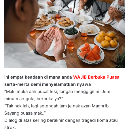
n
d
a
n
e
m
a
i
l
Ini empat keadaan di mana anda
WAJIB Berbuka Puasa
serta-merta demi menyelamatkan nyawa
“Mak, muka dah pucat lesi, tangan menggigil ni. Jom
minum air gula, berbuka ya?”
“Tak nak lah, lagi setengah jam je nak azan Maghrib.
Sayang puasa mak..”
Dialog di atas sering berakhir dengan tragedi koma atau
strok.