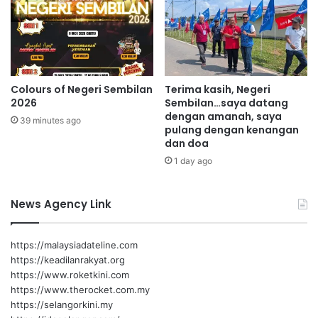
p
k
l
C
a
i
s
n
t
a
i
Colours of Negeri Sembilan
Terima kasih, Negeri
k
2026
Sembilan…saya datang
s
dengan amanah, saya
39 minutes ago
e
pulang dengan kenangan
k
dan doa
a
1 day ago
l
i
g
News Agency Link
u
n
a
https://malaysiadateline.com
s
https://keadilanrakyat.org
o
https://www.roketkini.com
k
https://www.therocket.com.my
o
https://selangorkini.my
n