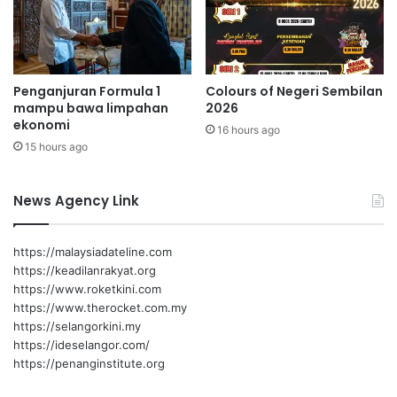
e
m
b
i
Penganjuran Formula 1
Colours of Negeri Sembilan
l
mampu bawa limpahan
2026
a
ekonomi
n
16 hours ago
15 hours ago
News Agency Link
https://malaysiadateline.com
https://keadilanrakyat.org
https://www.roketkini.com
https://www.therocket.com.my
https://selangorkini.my
https://ideselangor.com/
https://penanginstitute.org