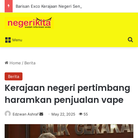
Barisan Exco Kerajaan Negeri Sembilan Yang Baharu Dijangka Angkat Sumpah Di Istana Seri Menanti Esok
S
Menu
Home
/
Berita
Berita
Kerajaan negeri pertimbang
haramkan penjualan vape
Edzwan Ashraf
S
May 22, 2025
55
e
n
d