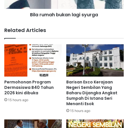
a
a
tindakan sewajarnya,” tambah beliau.
l
h
a
Bila rumah bukan lagi syurga
b
m
u
Aminuddin
Seremban
Vape
O
k
Related Articles
p
a
G
n
a
l
s
a
a
g
k
i
K
s
P
y
D
u
Permohonan Program
Barisan Exco Kerajaan
N
r
Dermasiswa B40 Tahun
Negeri Sembilan Yang
N
g
2026 kini dibuka
Baharu Dijangka Angkat
e
Sumpah Di Istana Seri
a
15 hours ago
Menanti Esok
g
e
15 hours ago
r
i
S