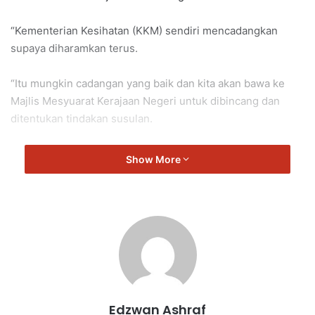
“Kementerian Kesihatan (KKM) sendiri mencadangkan
supaya diharamkan terus.
“Itu mungkin cadangan yang baik dan kita akan bawa ke
Majlis Mesyuarat Kerajaan Negeri untuk dibincang dan
ditentukan tindakan susulan.
“Penguatkuasaan akan dijalankan dengan lebih ketat
Show More
khususnya terhadap penjualan mushroom vape yang makin
berleluasa.
“Sekarang ini bermacam jenis rokok elektronik wujud
moden dan tak moden semuanya beri kesan.
“Yang penting, penguatkuasaan kena tegas,” ujarnya.
Edzwan Ashraf
Beliau juga meminta agar pihak berkuasa tempatan (PBT)