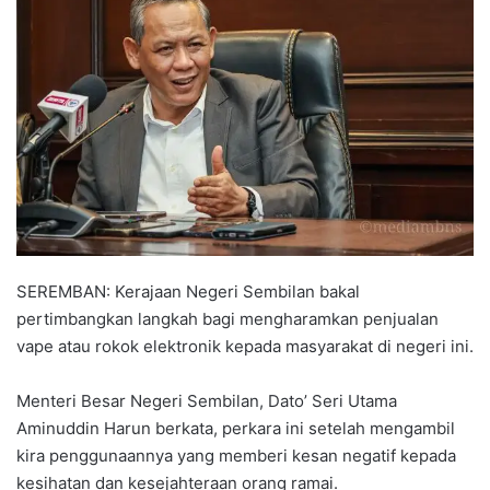
a
n
e
m
a
i
l
SEREMBAN: Kerajaan Negeri Sembilan bakal
pertimbangkan langkah bagi mengharamkan penjualan
vape atau rokok elektronik kepada masyarakat di negeri ini.
Menteri Besar Negeri Sembilan, Dato’ Seri Utama
Aminuddin Harun berkata, perkara ini setelah mengambil
kira penggunaannya yang memberi kesan negatif kepada
kesihatan dan kesejahteraan orang ramai.