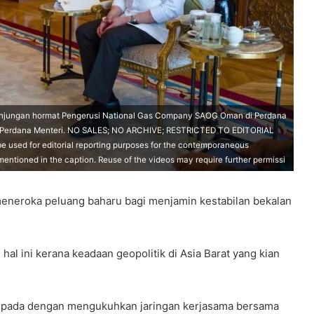
kunjungan hormat Pengerusi National Gas Company SAOG Oman di Perdana
at Perdana Menteri. NO SALES; NO ARCHIVE; RESTRICTED TO EDITORIAL
used for editorial reporting purposes for the contemporaneous
ts mentioned in the caption. Reuse of the videos may require further permissi
neroka peluang baharu bagi menjamin kestabilan bekalan
hal ini kerana keadaan geopolitik di Asia Barat yang kian
aspada dengan mengukuhkan jaringan kerjasama bersama