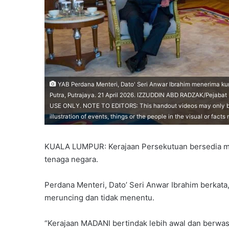
YAB Perdana Menteri, Dato' Seri Anwar Ibrahim menerima 
Putra, Putrajaya. 21 April 2026. IZZUDDIN ABD RADZAK/Pejab
USE ONLY. NOTE TO EDITORS: This handout videos may only be 
illustration of events, things or the people in the visual or fac
KUALA LUMPUR: Kerajaan Persekutuan bersedia me
tenaga negara.
Perdana Menteri, Dato’ Seri Anwar Ibrahim berkata, 
meruncing dan tidak menentu.
“Kerajaan MADANI bertindak lebih awal dan berw