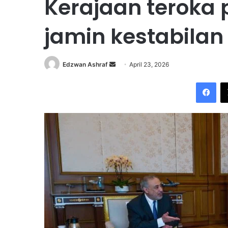
Kerajaan teroka 
jamin kestabilan
Edzwan Ashraf
S
April 23, 2026
e
Facebook
n
d
a
n
e
m
a
i
l