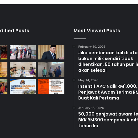
a
d
a
Y
e
dified Posts
Most Viewed Posts
w
February 10, 2026
Jika pembinaan kuil di at
bukan milik sendiri tidak
dihentikan, 50 tahun pun i
akan selesai
May 14, 2026
Insentif APC Naik RM1,000,
Penjawat Awam Terima R
Buat Kali Pertama
January 15, 2026
50,000 penjawat awam t
BKK RM300 sempena Aidilfi
tahun Ini