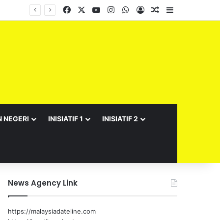
Facebook
X
YouTube
Instagram
WhatsApp
Log In
Random Article
Sidebar
N NEGERI
INISIATIF 1
INISIATIF 2
News Agency Link
https://malaysiadateline.com