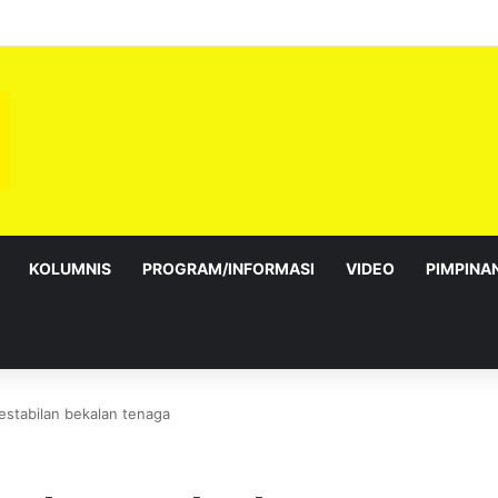
bagai Exco satu amanah besar – Siow Kong Choon
KOLUMNIS
PROGRAM/INFORMASI
VIDEO
PIMPINA
estabilan bekalan tenaga