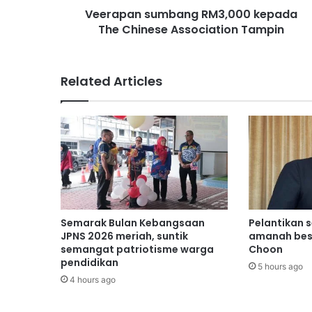
Veerapan sumbang RM3,000 kepada
u
The Chinese Association Tampin
m
b
a
n
Related Articles
g
R
M
3
,
0
0
0
k
e
Semarak Bulan Kebangsaan
Pelantikan 
p
JPNS 2026 meriah, suntik
amanah bes
a
semangat patriotisme warga
Choon
pendidikan
d
5 hours ago
a
4 hours ago
T
h