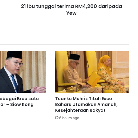
21 ibu tunggal terima RM4,200 daripada
g
Yew
a
l
t
e
r
i
m
a
R
M
4
,
2
0
sebagai Exco satu
Tuanku Muhriz Titah Exco
0
ar – Siow Kong
Baharu Utamakan Amanah,
d
Kesejahteraan Rakyat
a
6 hours ago
r
i
p