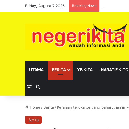
Friday, August 7 2026
Breaking News
Pelantikan se
UTAMA
BERITA
YB KITA
NARATIF KITO
Random Article
Search for
Home
/
Berita
/
Kerajaan teroka peluang baharu, jamin k
Berita