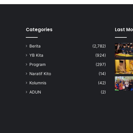
e
C
h
i
n
Categories
Last Mo
e
s
Berita
(2,782)
e
A
YB Kita
(924)
s
Program
(297)
s
o
Naratif Kito
(14)
c
Kolumnis
(42)
i
a
ADUN
(2)
t
i
o
n
T
a