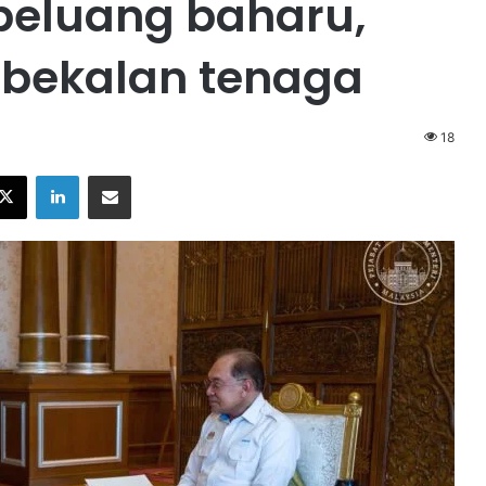
peluang baharu,
 bekalan tenaga
18
X
LinkedIn
Share via Email