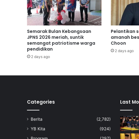
a
B
a
h
a
Semarak Bulan Kebangsaan
Pelantikan 
r
JPNS 2026 meriah, suntik
amanah bes
u
semangat patriotisme warga
Choon
pendidikan
N
2 days ago
S
2 days ago
F
C
Categories
Last Mo
Berita
(2,782)
YB Kita
(924)
Program
(297)