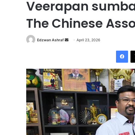
Veerapan sumba
The Chinese Asso
Edzwan Ashraf
S
April 23, 2026
e
Facebook
n
d
a
n
e
m
a
i
l