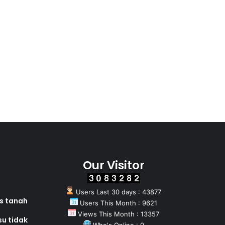
Our Visitor
Users Last 30 days : 43877
as tanah
Users This Month : 9621
Views This Month : 13357
su tidak