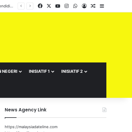
Facebook
X
YouTube
Instagram
WhatsApp
Log In
Random Article
Sidebar
N NEGERI
INISIATIF 1
INISIATIF 2
News Agency Link
https://malaysiadateline.com