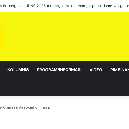
ebagai Exco satu amanah besar – Siow Kong Choon
KOLUMNIS
PROGRAM/INFORMASI
VIDEO
PIMPINA
 Chinese Association Tampin