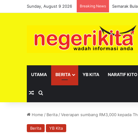
Sunday, August 9 2026
Breaking News
Pelantikan s
UTAMA
BERITA
YB KITA
NARATIF KITO
Random Article
Search for
Home
/
Berita
/
Veerapan sumbang RM3,000 kepada The
Berita
YB Kita