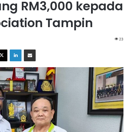
ng RM3,000 kepada
ciation Tampin
23
X
LinkedIn
Share via Email