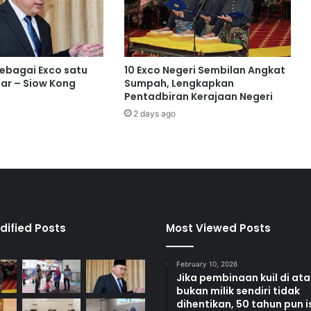
n
g
b
a
h
sebagai Exco satu
10 Exco Negeri Sembilan Angkat
a
ar – Siow Kong
Sumpah, Lengkapkan
r
Pentadbiran Kerajaan Negeri
u
2 days ago
,
j
a
m
i
n
k
e
dified Posts
Most Viewed Posts
s
t
February 10, 2026
a
Jika pembinaan kuil di at
b
bukan milik sendiri tidak
i
dihentikan, 50 tahun pun i