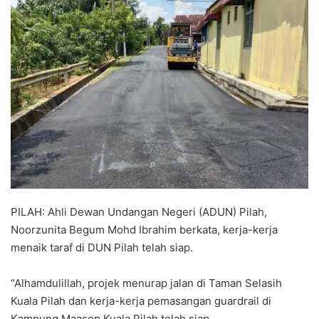
n
d
a
n
e
m
a
i
l
PILAH: Ahli Dewan Undangan Negeri (ADUN) Pilah,
Noorzunita Begum Mohd Ibrahim berkata, kerja-kerja
menaik taraf di DUN Pilah telah siap.
“Alhamdulillah, projek menurap jalan di Taman Selasih
Kuala Pilah dan kerja-kerja pemasangan guardrail di
Kampung Maasop Kuala Pilah telah siap.