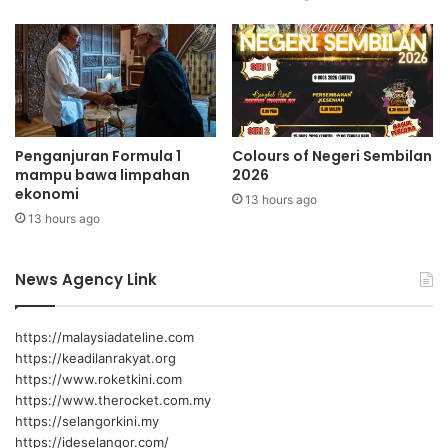
a
e
s
k
p
o
i
l
h
a
a
h
k
k
Penganjuran Formula 1
Colours of Negeri Sembilan
c
e
mampu bawa limpahan
2026
e
a
ekonomi
m
13 hours ago
r
13 hours ago
a
a
r
h
k
p
News Agency Link
a
e
n
n
s
d
https://malaysiadateline.com
u
i
https://keadilanrakyat.org
n
d
https://www.roketkini.com
g
i
https://www.therocket.com.my
a
k
https://selangorkini.my
i
a
https://ideselangor.com/