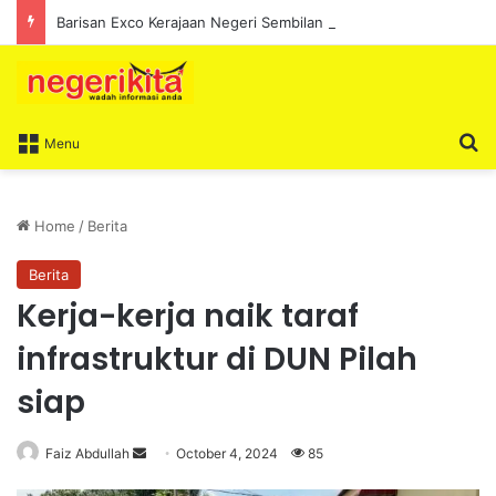
Barisan Exco Kerajaan Negeri Sembilan Yang Baharu Dijangka Angkat Sumpah Di Istana Seri Menanti Esok
S
Menu
Home
/
Berita
Berita
Kerja-kerja naik taraf
infrastruktur di DUN Pilah
siap
Faiz Abdullah
S
October 4, 2024
85
e