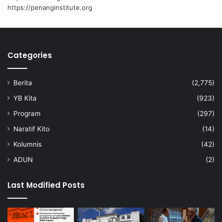
n
https://penanginstitute.org
d
i
g
i
Categories
t
a
l
Berita
(2,775)
YB Kita
(923)
Program
(297)
Naratif Kito
(14)
Kolumnis
(42)
ADUN
(2)
Last Modified Posts