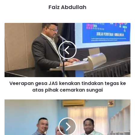
Faiz Abdullah
V
e
e
r
a
p
a
n
g
Veerapan gesa JAS kenakan tindakan tegas ke
e
atas pihak cemarkan sungai
s
a
J
S
A
u
S
m
k
Pilah
Noorzunita
b
e
a
n
n