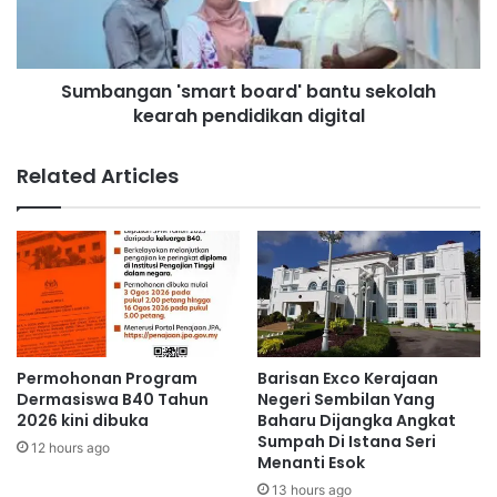
a
g
k
a
a
n
n
Sumbangan 'smart board' bantu sekolah
'
t
kearah pendidikan digital
s
i
m
n
a
Related Articles
d
r
a
t
k
b
a
o
n
a
t
r
e
d
g
'
a
b
Permohonan Program
Barisan Exco Kerajaan
s
a
Dermasiswa B40 Tahun
Negeri Sembilan Yang
k
n
2026 kini dibuka
Baharu Dijangka Angkat
e
Sumpah Di Istana Seri
t
12 hours ago
Menanti Esok
a
u
t
s
13 hours ago