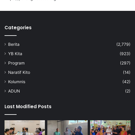
p
p
l
e
a
r
s
a
t
Categories
s
i
i
k
a
Berita
(2,779)
2
k
0
t
YB Kita
(923)
3
a
Program
(297)
0
8
5
Naratif Kito
(14)
2
Kolumnis
(42)
ADUN
(2)
Last Modified Posts