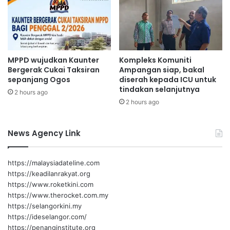
i
k
g
a
u
w
n
a
a
s
MPPD wujudkan Kaunter
Kompleks Komuniti
s
a
Bergerak Cukai Taksiran
Ampangan siap, bakal
o
n
sepanjang Ogos
diserah kepada ICU untuk
k
l
tindakan selanjutnya
o
2 hours ago
a
2 hours ago
n
r
g
a
p
n
News Agency Link
e
g
l
a
a
n
https://malaysiadateline.com
n
d
https://keadilanrakyat.org
s
a
https://www.roketkini.com
i
l
https://www.therocket.com.my
f
a
https://selangorkini.my
a
m
https://ideselangor.com/
r
o
https://penanginstitute.org