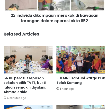
n
i
l
d
a
22 individu dikompaun merokok di kawasan
u
r
larangan dalam operasi akta 852
d
a
i
n
k
Related Articles
g
o
a
m
n
p
p
a
l
u
a
n
s
m
t
e
i
r
56.86 peratus lepasan
JHEAINS santuni warga PDK
k
o
sekolah pilih TVET, bukti
Telok Kemang
s
k
laluan semakin diyakini:
1 hour ago
e
Ahmad Zahid
o
k
k
4 minutes ago
a
d
l
i