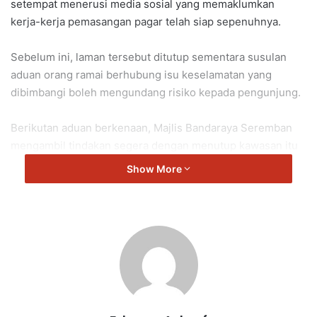
setempat menerusi media sosial yang memaklumkan
kerja-kerja pemasangan pagar telah siap sepenuhnya.
Sebelum ini, laman tersebut ditutup sementara susulan
aduan orang ramai berhubung isu keselamatan yang
dibimbangi boleh mengundang risiko kepada pengunjung.
Berikutan aduan berkenaan, Majlis Bandaraya Seremban
mengambil tindakan segera dengan menutup kawasan itu
bagi membolehkan penambahbaikan dilaksanakan.
Show More
Dengan pemasangan pagar tersebut, kemudahan riadah itu
dijangka dapat kembali digunakan dalam keadaan lebih
selamat dan terjamin.
Seremban Jaya