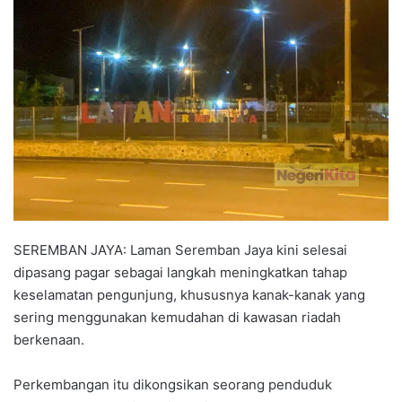
n
d
a
n
e
m
a
i
l
SEREMBAN JAYA: Laman Seremban Jaya kini selesai
dipasang pagar sebagai langkah meningkatkan tahap
keselamatan pengunjung, khususnya kanak-kanak yang
sering menggunakan kemudahan di kawasan riadah
berkenaan.
Perkembangan itu dikongsikan seorang penduduk