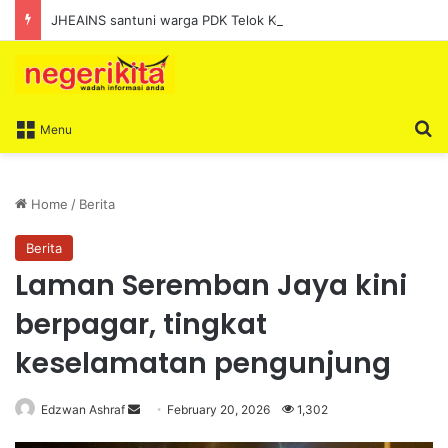
JHEAINS santuni warga PDK Telok Kemang
S
Menu
Home
/
Berita
Berita
Laman Seremban Jaya kini
berpagar, tingkat
keselamatan pengunjung
Edzwan Ashraf
S
February 20, 2026
1,302
e