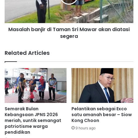
i
a
n
h
m
b
u
a
n
Masalah banjir di Taman Sri Mawar akan diatasi
n
c
segera
j
u
i
l
r
Related Articles
j
d
u
i
a
T
r
a
a
m
K
a
e
n
j
S
o
r
Semarak Bulan
Pelantikan sebagai Exco
h
i
Kebangsaan JPNS 2026
satu amanah besar – Siow
a
M
meriah, suntik semangat
Kong Choon
n
patriotisme warga
a
9 hours ago
pendidikan
a
w