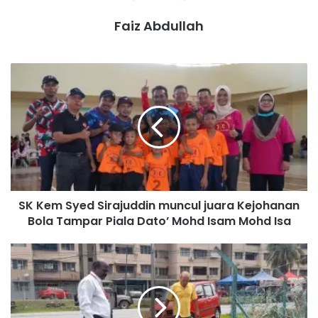
Faiz Abdullah
S
K
K
e
m
S
y
e
d
SK Kem Syed Sirajuddin muncul juara Kejohanan
S
Bola Tampar Piala Dato’ Mohd Isam Mohd Isa
i
r
a
M
j
a
u
s
d
a
d
l