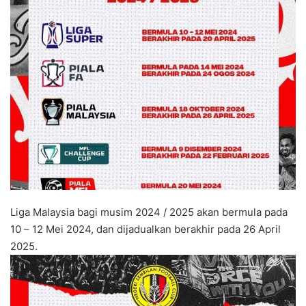
d
a
n
e
m
a
i
l
Liga Malaysia bagi musim 2024 / 2025 akan bermula pada
10 – 12 Mei 2024, dan dijadualkan berakhir pada 26 April
2025.