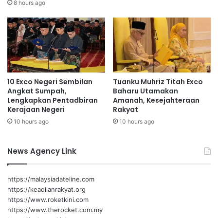
n
a
8 hours ago
B
r
o
a
l
k
a
a
T
n
a
d
m
i
10 Exco Negeri Sembilan
Tuanku Muhriz Titah Exco
p
a
Angkat Sumpah,
Baharu Utamakan
a
t
Lengkapkan Pentadbiran
Amanah, Kesejahteraan
r
a
Kerajaan Negeri
Rakyat
P
s
10 hours ago
10 hours ago
i
i
a
s
l
e
News Agency Link
a
g
D
e
a
r
https://malaysiadateline.com
t
a
https://keadilanrakyat.org
o
https://www.roketkini.com
’
https://www.therocket.com.my
M