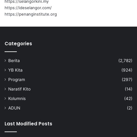
https://selangorkini.my
o
https://ideselangor.com/
h
https://penanginstitute.org
d
I
s
a
Categories
m
M
o
Berita
(2,782)
h
d
YB Kita
(924)
I
Program
(297)
s
a
Naratif Kito
(14)
Kolumnis
(42)
ADUN
(2)
Last Modified Posts