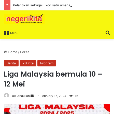
Pelantikan sebagai Exco satu amanah besar – Siow Kong Choon
S
Menu
Home
/
Berita
Berita
YB Kita
Program
Liga Malaysia bermula 10 –
12 Mei
Faiz Abdullah
S
February 15, 2024
116
e
n