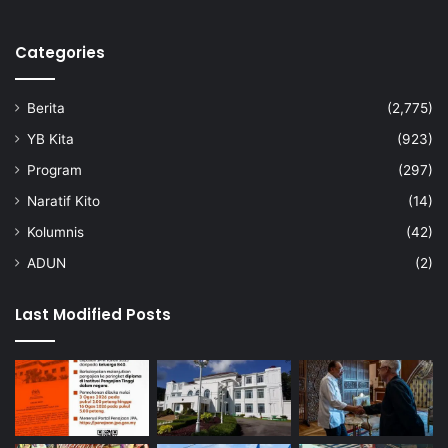
a
t
Categories
R
a
s
Berita
(2,775)
m
i
YB Kita
(923)
Program
(297)
Naratif Kito
(14)
Kolumnis
(42)
ADUN
(2)
Last Modified Posts