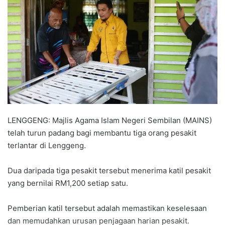
a
n
e
m
a
i
l
LENGGENG: Majlis Agama Islam Negeri Sembilan (MAINS)
telah turun padang bagi membantu tiga orang pesakit
terlantar di Lenggeng.
Dua daripada tiga pesakit tersebut menerima katil pesakit
yang bernilai RM1,200 setiap satu.
Pemberian katil tersebut adalah memastikan keselesaan
dan memudahkan urusan penjagaan harian pesakit.