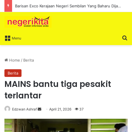
Barisan Exco Kerajaan Negeri Sembilan Yang Baharu Dijangka Angkat Sumpah Di Istana Seri Menanti Esok
S
Menu
Home
/
Berita
Berita
MAINS bantu tiga pesakit
terlantar
Edzwan Ashraf
S
April 21, 2026
37
e
n
d