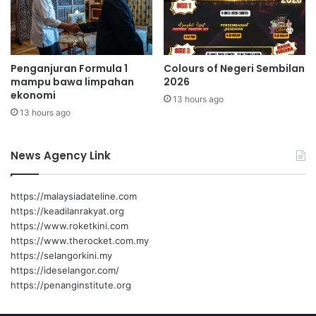
,
n
0
c
0
a
0
r
Penganjuran Formula 1
Colours of Negeri Sembilan
d
,
mampu bawa limpahan
2026
a
S
ekonomi
r
13 hours ago
e
13 hours ago
i
d
p
i
a
a
News Agency Link
d
U
a
n
V
t
https://malaysiadateline.com
e
u
https://keadilanrakyat.org
e
k
https://www.roketkini.com
r
I
https://www.therocket.com.my
a
s
https://selangorkini.my
p
t
https://ideselangor.com/
a
i
https://penanginstitute.org
n
a
d