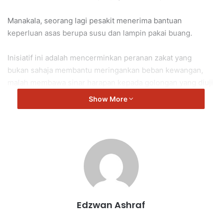
Manakala, seorang lagi pesakit menerima bantuan
keperluan asas berupa susu dan lampin pakai buang.
Inisiatif ini adalah mencerminkan peranan zakat yang
bukan sahaja membantu meringankan beban kewangan,
malah membawa sinar harapan kepada golongan yang diuji
dengan kesakitan.
Show More
Setiap sumbangan yang disalurkan adalah bukti bahawa
zakat mampu menyantuni kehidupan asnaf secara
menyeluruh termasuklah aspek kebajikan dan kesihatan.
Turut hadir bersama Ahli Dewan Undangan Negeri (ADUN)
Dato’ Mohd Asna Amin yang turut melihat keperluan
semasa setiap penerima.
Edzwan Ashraf
Sekali gus dapat memastikan bantuan yang disalurkan