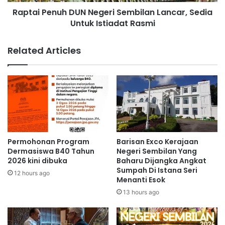
n
n
Raptai Penuh DUN Negeri Sembilan Lancar, Sedia
u
g
Untuk Istiadat Rasmi
h
W
D
u
U
Related Articles
X
N
i
N
a
e
n
g
g
e
T
r
a
i
n
S
t
e
Permohonan Program
Barisan Exco Kerajaan
e
m
Dermasiswa B40 Tahun
Negeri Sembilan Yang
r
b
2026 kini dibuka
Baharu Dijangka Angkat
i
Sumpah Di Istana Seri
i
12 hours ago
Menanti Esok
m
l
a
a
13 hours ago
R
n
M
L
3
a