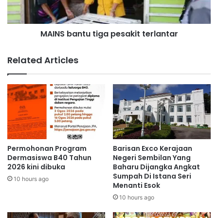
r
a
i
n
b
t
a
MAINS bantu tiga pesakit terlantar
u
k
t
e
i
Related Articles
p
g
a
a
d
p
a
e
P
s
P
a
D
k
K
i
B
t
Permohonan Program
Barisan Exco Kerajaan
a
t
Dermasiswa B40 Tahun
Negeri Sembilan Yang
h
e
2026 kini dibuka
Baharu Dijangka Angkat
a
Sumpah Di Istana Seri
r
10 hours ago
Menanti Esok
u
l
a
10 hours ago
n
t