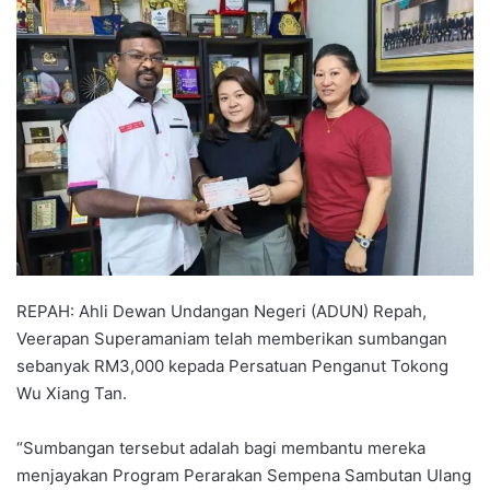
n
d
a
n
e
m
a
i
l
REPAH: Ahli Dewan Undangan Negeri (ADUN) Repah,
Veerapan Superamaniam telah memberikan sumbangan
sebanyak RM3,000 kepada Persatuan Penganut Tokong
Wu Xiang Tan.
“Sumbangan tersebut adalah bagi membantu mereka
menjayakan Program Perarakan Sempena Sambutan Ulang