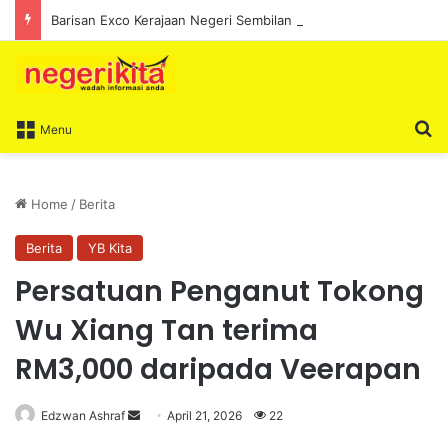
Barisan Exco Kerajaan Negeri Sembilan Yang Baharu Dijangka Angkat Sumpah Di Istana Seri Menanti Esok
S
Menu
Home
/
Berita
Berita
YB Kita
Persatuan Penganut Tokong
Wu Xiang Tan terima
RM3,000 daripada Veerapan
Edzwan Ashraf
S
April 21, 2026
22
e