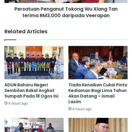
a
n
n
Persatuan Penganut Tokong Wu Xiang Tan
P
P
terima RM3,000 daripada Veerapan
e
e
n
r
g
Related Articles
h
a
e
n
b
u
a
t
t
T
K
o
e
k
m
o
p
n
ADUN Baharu Negeri
Tiada Kenaikan Cukai Pintu
e
g
Sembilan Bakal Angkat
Kediaman Bagi Lima Tahun
n
W
Sumpah Pada 18 Ogos Ini
Akan Datang – Ismail
C
Lasim
u
4 hours ago
e
X
4 hours ago
g
i
a
a
h
n
V