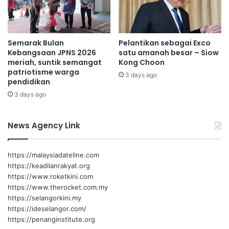
g
a
T
n
a
d
n
Semarak Bulan
Pelantikan sebagai Exco
a
t
Kebangsaan JPNS 2026
satu amanah besar – Siow
l
e
meriah, suntik semangat
Kong Choon
i
r
patriotisme warga
s
3 days ago
i
pendidikan
m
m
3 days ago
e
a
2
R
0
M
News Agency Link
2
3
6
,
0
https://malaysiadateline.com
0
https://keadilanrakyat.org
0
https://www.roketkini.com
d
https://www.therocket.com.my
a
https://selangorkini.my
r
https://ideselangor.com/
i
https://penanginstitute.org
p