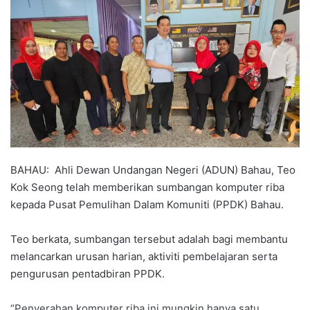
d
a
n
e
m
a
i
l
BAHAU: Ahli Dewan Undangan Negeri (ADUN) Bahau, Teo
Kok Seong telah memberikan sumbangan komputer riba
kepada Pusat Pemulihan Dalam Komuniti (PPDK) Bahau.
Teo berkata, sumbangan tersebut adalah bagi membantu
melancarkan urusan harian, aktiviti pembelajaran serta
pengurusan pentadbiran PPDK.
“Penyerahan komputer riba ini mungkin hanya satu