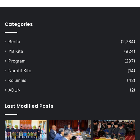
a
d
a
Categories
V
e
e
Berita
(2,784)
r
a
YB Kita
(924)
p
Program
(297)
a
n
Naratif Kito
(14)
Kolumnis
(42)
ADUN
(2)
Last Modified Posts