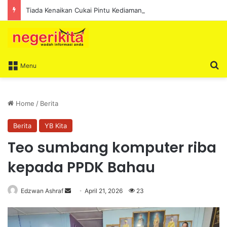
Tiada Kenaikan Cukai Pintu Kediaman Bagi Lima Tahun Akan Datang – Ismail Lasim
S
Menu
Home
/
Berita
Berita
YB Kita
Teo sumbang komputer riba
kepada PPDK Bahau
Edzwan Ashraf
S
April 21, 2026
23
e
n