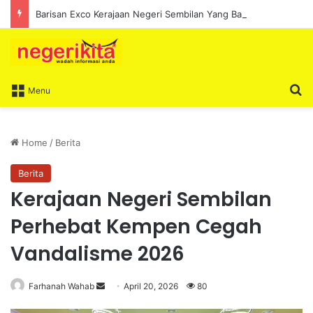
Barisan Exco Kerajaan Negeri Sembilan Yang Baharu Dijangka Angkat Sumpah Di Istana Seri Menanti Esok
S
Menu
Home
/
Berita
Berita
Kerajaan Negeri Sembilan
Perhebat Kempen Cegah
Vandalisme 2026
Farhanah Wahab
S
April 20, 2026
80
e