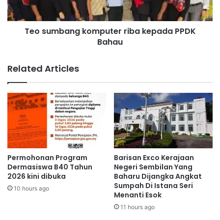
a
a
r
n
S
Teo sumbang komputer riba kepada PPDK
g
t
Bahau
k
a
o
t
m
Related Articles
i
p
s
u
t
t
i
e
k
r
,
r
A
i
s
b
e
a
Permohonan Program
Barisan Exco Kerajaan
t
k
Dermasiswa B40 Tahun
Negeri Sembilan Yang
P
e
2026 kini dibuka
Baharu Dijangka Angkat
e
Sumpah Di Istana Seri
p
10 hours ago
Menanti Esok
n
a
t
d
11 hours ago
i
a