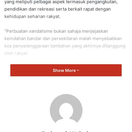
yang meliputi pelbagai aspek termasuk pengangkutan,
pendidikan dan rekreasi serta berkait rapat dengan
kehidupan seharian rakyat.
“Perbuatan vandalisme bukan sahaja menjejaskan
keindahan bandar dan persekitaran malah menyebabkan
kos penyelenggaraan tambahan yang akhirnya ditanggung
oleh rakyat
“Sehubungan itu, kerajaan negeri giat menggerakkan
Show More
kempen ini bagi meningkatkan kesedaran sivik dalam
kalangan masyarakat khususnya dalam memupuk rasa
tanggungjawab dan sikap menghargai harta awam dalam
kalangan generasi muda.
“Hanya dengan penglibatan semua pihak dan bermula
daripada diri sendiri, kita mampu mewujudkan persekitaran
komuniti yang lebih beradab, tersusun dan selesa didiami,”