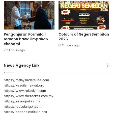
n
P
g
P
N
D
e
K
g
B
a
a
Penganjuran Formula 1
Colours of Negeri Sembilan
r
h
mampu bawa limpahan
2026
a
a
ekonomi
–
11 hours ago
u
11 hours ago
D
z
u
News Agency Link
l
k
e
https://malaysiadateline.com
f
https://keadilanrakyat.org
l
https://www.roketkini.com
y
https://www.therocket.com.my
https://selangorkini.my
https://ideselangor.com/
https://penanginstitute.org