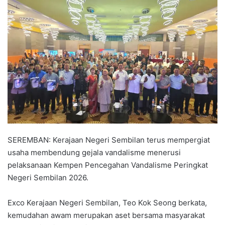
n
d
a
n
e
m
a
i
l
SEREMBAN: Kerajaan Negeri Sembilan terus mempergiat
usaha membendung gejala vandalisme menerusi
pelaksanaan Kempen Pencegahan Vandalisme Peringkat
Negeri Sembilan 2026.
Exco Kerajaan Negeri Sembilan, Teo Kok Seong berkata,
kemudahan awam merupakan aset bersama masyarakat