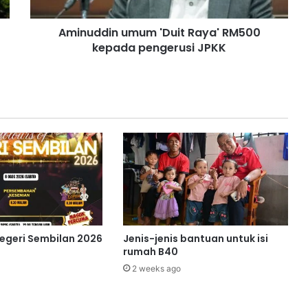
i
n
Aminuddin umum 'Duit Raya' RM500
u
kepada pengerusi JPKK
m
u
m
'
D
u
i
t
R
a
y
a
'
R
Negeri Sembilan 2026
Jenis-jenis bantuan untuk isi
M
rumah B40
5
2 weeks ago
0
0
k