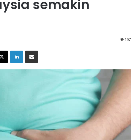
ysia semakin
197
X
LinkedIn
Share via Email