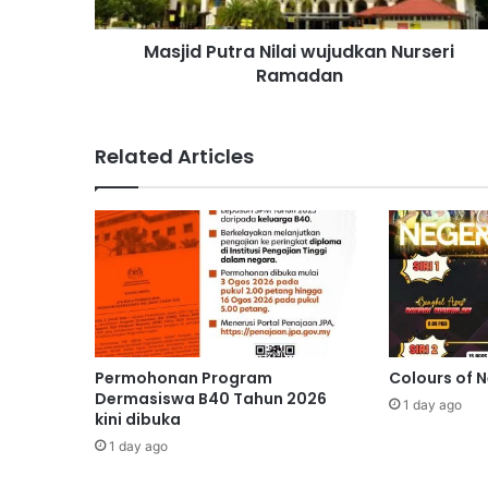
u
t
Masjid Putra Nilai wujudkan Nurseri
r
Ramadan
a
N
i
l
Related Articles
a
i
w
u
j
u
d
k
a
n
Permohonan Program
Colours of 
N
Dermasiswa B40 Tahun 2026
1 day ago
u
kini dibuka
r
1 day ago
s
e