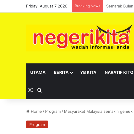
Friday, August 7 2026
Breaking News
Pelantikan se
UTAMA
BERITA
YB KITA
NARATIF KITO
Random Article
Search for
Home
/
Program
/
Masyarakat Malaysia semakin gemuk
Program