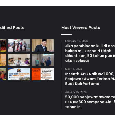
e
p
a
d
a
dified Posts
Most Viewed Posts
p
e
February 10, 2026
n
Jika pembinaan kuil di at
g
bukan milik sendiri tidak
e
dihentikan, 50 tahun pun i
r
akan selesai
u
s
May 14, 2026
Insentif APC Naik RM1,000,
i
Penjawat Awam Terima R
J
Buat Kali Pertama
P
K
January 15, 2026
K
50,000 penjawat awam t
BKK RM300 sempena Aidilfi
tahun Ini