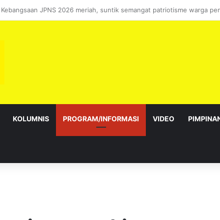
bagai Exco satu amanah besar – Siow Kong Choon
KOLUMNIS
PROGRAM/INFORMASI
VIDEO
PIMPINA