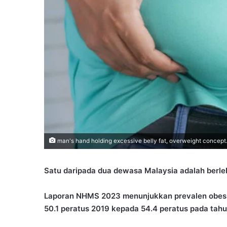
man's hand holding excessive belly fat, overweight concept
Satu daripada dua dewasa Malaysia adalah berle
Laporan NHMS 2023 menunjukkan prevalen obesiti
50.1 peratus 2019 kepada 54.4 peratus pada tah