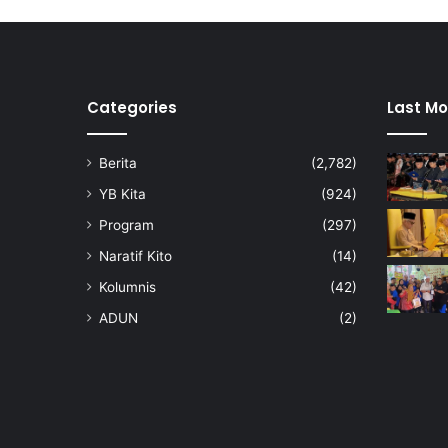
r
i
R
a
m
Categories
Last Mo
a
d
Berita
(2,782)
a
n
YB Kita
(924)
Program
(297)
Naratif Kito
(14)
Kolumnis
(42)
ADUN
(2)