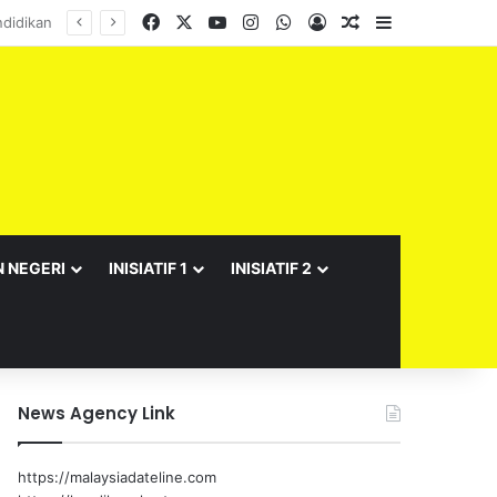
Facebook
X
YouTube
Instagram
WhatsApp
Log In
Random Article
Sidebar
N NEGERI
INISIATIF 1
INISIATIF 2
News Agency Link
https://malaysiadateline.com