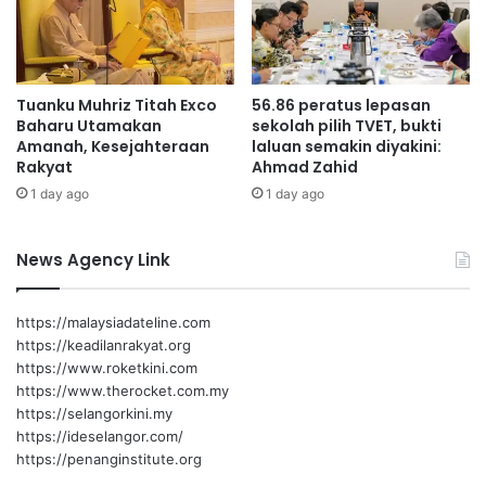
n
j
s
a
o
s
o
a
Tuanku Muhriz Titah Exco
56.86 peratus lepasan
n
m
Baharu Utamakan
sekolah pilih TVET, bukti
d
a
Amanah, Kesejahteraan
laluan semakin diyakini:
i
P
Rakyat
Ahmad Zahid
K
e
1 day ago
1 day ago
a
l
m
a
p
n
News Agency Link
u
c
n
o
g
n
https://malaysiadateline.com
J
g
https://keadilanrakyat.org
i
a
https://www.roketkini.com
b
n
https://www.therocket.com.my
o
S
https://selangorkini.my
i
e
https://ideselangor.com/
r
https://penanginstitute.org
a