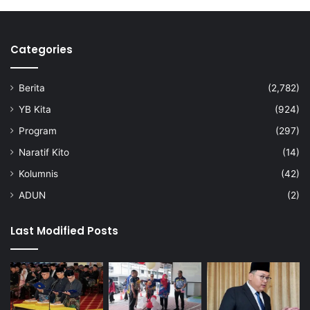
n
t
a
Categories
u
M
e
Berita
(2,782)
l
a
YB Kita
(924)
l
Program
(297)
u
i
Naratif Kito
(14)
M
Kolumnis
(42)
i
s
ADUN
(2)
i
d
Last Modified Posts
i
J
a
k
a