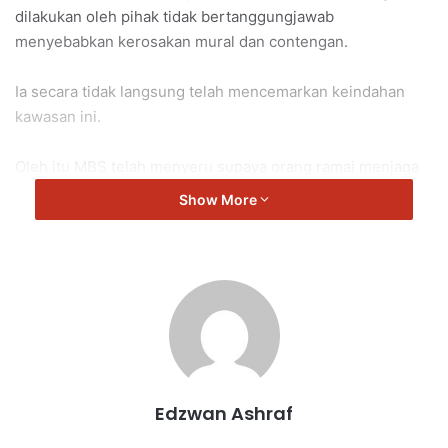
dilakukan oleh pihak tidak bertanggungjawab
menyebabkan kerosakan mural dan contengan.
Ia secara tidak langsung telah mencemarkan keindahan
kawasan ini.
Oleh itu MBS telah menyeru supaya orang ramai menjaga
kemudahan dan keindahan di lorong tersebut.
Show More
Marilah kita bersama-sama menjadi masyarakat yang
bertanggungjawab.
MBS
Edzwan Ashraf