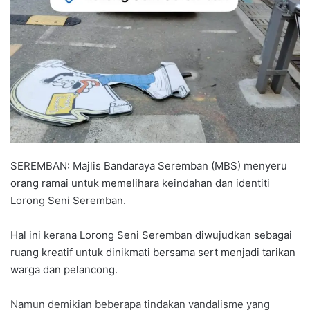
a
n
e
m
a
i
l
SEREMBAN: Majlis Bandaraya Seremban (MBS) menyeru
orang ramai untuk memelihara keindahan dan identiti
Lorong Seni Seremban.
Hal ini kerana Lorong Seni Seremban diwujudkan sebagai
ruang kreatif untuk dinikmati bersama sert menjadi tarikan
warga dan pelancong.
Namun demikian beberapa tindakan vandalisme yang