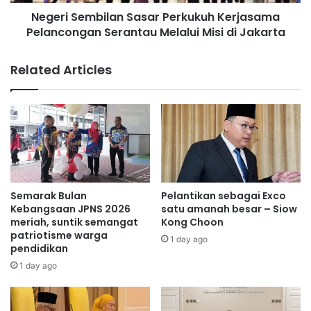
m
e
Negeri Sembilan Sasar Perkukuh Kerjasama
b
k
Pelancongan Serantau Melalui Misi di Jakarta
i
n
l
a
a
Related Articles
i
n
k
S
t
a
a
s
r
a
a
r
f
P
l
e
o
r
Semarak Bulan
Pelantikan sebagai Exco
n
k
Kebangsaan JPNS 2026
satu amanah besar – Siow
g
u
meriah, suntik semangat
Kong Choon
k
patriotisme warga
k
1 day ago
pendidikan
a
u
n
h
1 day ago
g
K
m
e
o
r