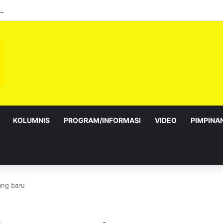
alur Gemilang: Simbol kedaulatan dan perpaduan bersama
KOLUMNIS
PROGRAM/INFORMASI
VIDEO
PIMPINA
ang baru