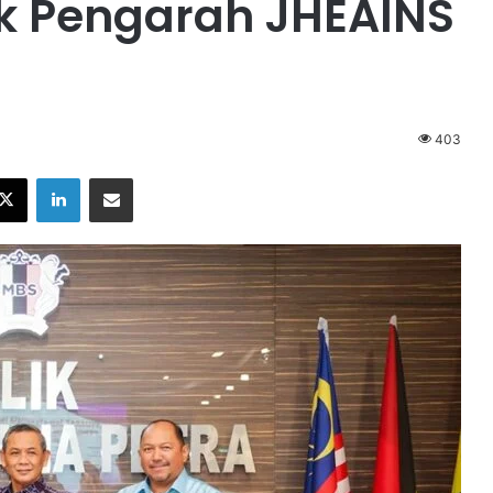
ik Pengarah JHEAINS
403
X
LinkedIn
Share via Email