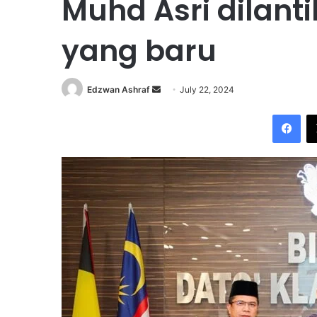
Muhd Asri dilant
yang baru
Edzwan Ashraf
S
July 22, 2024
e
Facebook
n
d
a
n
e
m
a
i
l