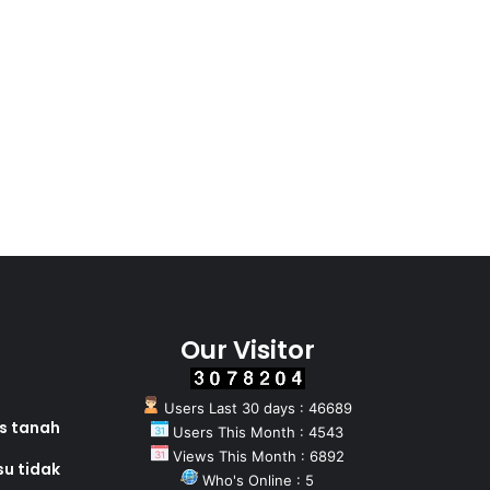
Our Visitor
Users Last 30 days : 46689
as tanah
Users This Month : 4543
Views This Month : 6892
su tidak
Who's Online : 5