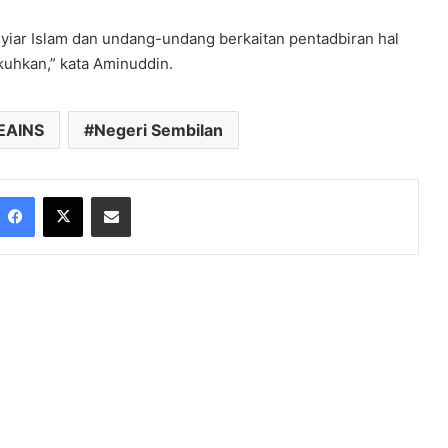
syiar Islam dan undang-undang berkaitan pentadbiran hal
kuhkan,” kata Aminuddin.
EAINS
Negeri Sembilan
Facebook
X
Share via Email