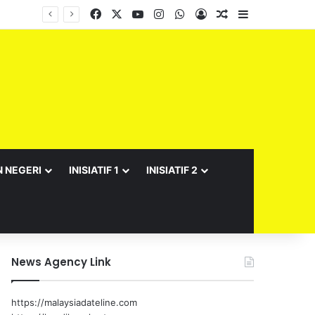
Facebook
X
YouTube
Instagram
WhatsApp
Log In
Random Article
Sidebar
N NEGERI
INISIATIF 1
INISIATIF 2
News Agency Link
https://malaysiadateline.com