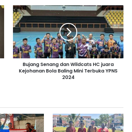
B
u
j
a
n
g
S
e
n
Bujang Senang dan Wildcats HC juara
a
Kejohanan Bola Baling Mini Terbuka YPNS
n
g
2024
d
a
n
W
i
l
d
c
a