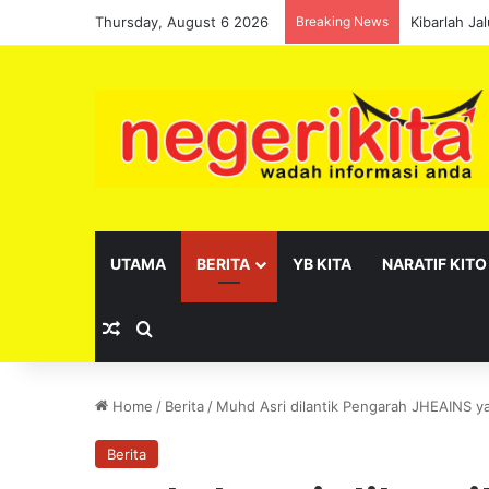
Thursday, August 6 2026
Breaking News
Kibarlah J
UTAMA
BERITA
YB KITA
NARATIF KITO
Random Article
Search for
Home
/
Berita
/
Muhd Asri dilantik Pengarah JHEAINS y
Berita