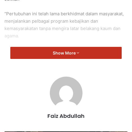
“Pertubuhan ini telah lama berkhidmat dalam masyarakat,
menjalankan pelbagai program kebajikan dan
kemasyarakatan tanpa mengira latar belakang kaum dan
agama.
“Cawangan Tampin, khususnya, telah aktif dalam
Show More
menganjurkan pelbagai aktiviti yang bertujuan untuk
meningkatkan kesejahteraan masyarakat setempat.
“Syabas dan tahniah kepada pertubuhan ini atas usaha
membimbing dan mendidik masyarakat tentang
kepentingan alam sekitar serta sumbangan kepada
golongan yang memerlukan,” ujar Veerapan.
Faiz Abdullah
Veerapan juga menekankan betapa pentingnya peranan
pertubuhan seperti Chu Tzhi dalam memupuk kesedaran
dan tanggungjawab sosial di kalangan masyarakat.