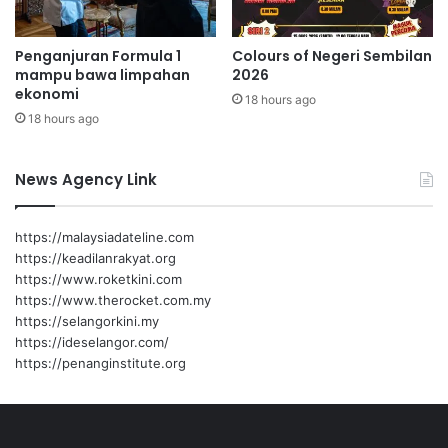
k
a
Penganjuran Formula 1
Colours of Negeri Sembilan
r
mampu bawa limpahan
2026
a
ekonomi
18 hours ago
n
18 hours ago
g
!
News Agency Link
https://malaysiadateline.com
https://keadilanrakyat.org
https://www.roketkini.com
https://www.therocket.com.my
https://selangorkini.my
https://ideselangor.com/
https://penanginstitute.org