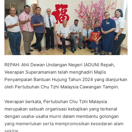
n
d
a
n
e
m
a
i
l
REPAH: Ahli Dewan Undangan Negeri (ADUN) Repah,
Veerapan Superamaniam telah menghadiri Majlis
Penyampaian Bantuan Hujung Tahun 2024 yang dianjurkan
oleh Pertubuhan Chu Tzhi Malaysia Cawangan Tampin.
Veerapan berkata, Pertubuhan Chu Tzhi Malaysia
merupakan sebuah organisasi kebajikan yang terkenal
dengan usaha-usaha murni dalam membantu golongan
yang memerlukan serta mempromosikan kesedaran alam
sekitar.