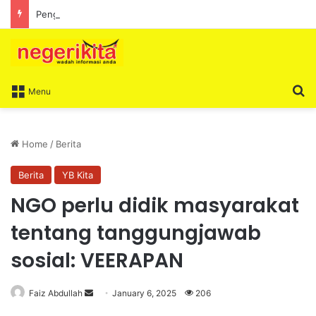
Penganjuran Formula 1 mampu bawa limpahan ekonomi
S
Menu
Home
/
Berita
Berita
YB Kita
NGO perlu didik masyarakat
tentang tanggungjawab
sosial: VEERAPAN
Faiz Abdullah
S
January 6, 2025
206
e