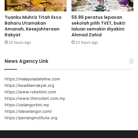
e
r
Tuanku Muhriz Titah Exco
56.86 peratus lepasan
t
Baharu Utamakan
sekolah pilih TVET, bukti
a
Amanah, Kesejahteraan
laluan semakin diyakini:
n
Rakyat
Ahmad Zahid
g
22 hours ago
23 hours ago
g
u
n
News Agency Link
g
j
a
https://malaysiadateline.com
w
https://keadilanrakyat.org
a
https://www.roketkini.com
b
https://www.therocket.com.my
https://selangorkini.my
https://ideselangor.com/
https://penanginstitute.org