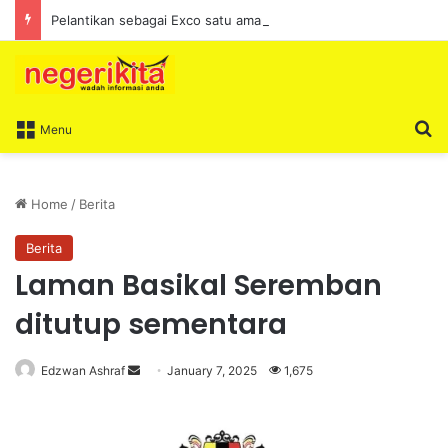
Pelantikan sebagai Exco satu amanah besar – Siow Kong Choon
S
Menu
Home
/
Berita
Berita
Laman Basikal Seremban
ditutup sementara
Edzwan Ashraf
S
January 7, 2025
1,675
e
n
d