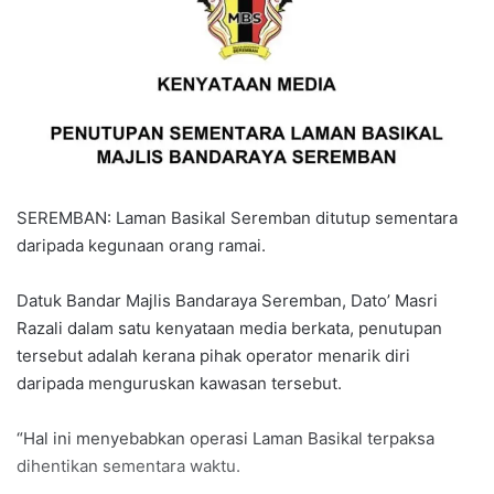
a
n
e
m
a
i
l
SEREMBAN: Laman Basikal Seremban ditutup sementara
daripada kegunaan orang ramai.
Datuk Bandar Majlis Bandaraya Seremban, Dato’ Masri
Razali dalam satu kenyataan media berkata, penutupan
tersebut adalah kerana pihak operator menarik diri
daripada menguruskan kawasan tersebut.
“Hal ini menyebabkan operasi Laman Basikal terpaksa
dihentikan sementara waktu.