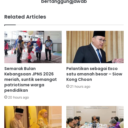
bertanggungjawab
l
b
i
e
t
Related Articles
r
i
m
d
u
i
l
b
a
u
s
k
e
a
k
i
a
n
Semarak Bulan
Pelantikan sebagai Exco
r
d
Kebangsaan JPNS 2026
satu amanah besar – Siow
a
i
meriah, suntik semangat
Kong Choon
n
patriotisme warga
v
21 hours ago
pendidikan
g
i
!
d
20 hours ago
u
t
a
k
b