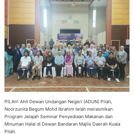
n
d
a
n
e
m
a
i
l
PILAH: Ahli Dewan Undangan Negeri (ADUN) Pilah,
Noorzunita Begum Mohd Ibrahim telah merasmikan
Program Jelajah Seminar Penyediaan Makanan dan
Minuman Halal di Dewan Bandaran Majlis Daerah Kuala
Pilah.