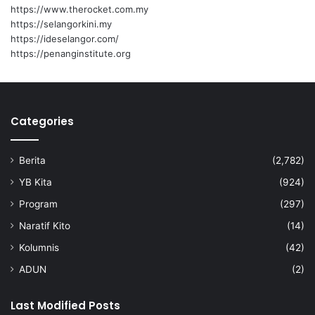
o
https://www.therocket.com.my
n
https://selangorkini.my
https://ideselangor.com/
https://penanginstitute.org
Categories
Berita
(2,782)
YB Kita
(924)
Program
(297)
Naratif Kito
(14)
Kolumnis
(42)
ADUN
(2)
Last Modified Posts