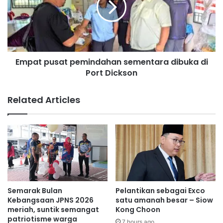
s
t
l
p
i
u
T
s
a
a
m
Empat pusat pemindahan sementara dibuka di
t
p
Port Dickson
p
i
e
n
m
Related Articles
t
i
i
n
d
d
a
a
k
h
d
a
i
n
p
s
i
e
Semarak Bulan
Pelantikan sebagai Exco
n
m
Kebangsaan JPNS 2026
satu amanah besar – Siow
g
e
meriah, suntik semangat
Kong Choon
g
patriotisme warga
n
7 hours ago