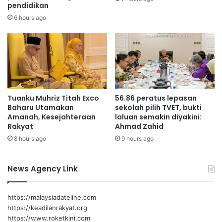
pendidikan
i
t
r
a
6 hours ago
k
r
a
a
n
d
i
b
u
k
Tuanku Muhriz Titah Exco
56.86 peratus lepasan
a
Baharu Utamakan
sekolah pilih TVET, bukti
d
Amanah, Kesejahteraan
laluan semakin diyakini:
i
Rakyat
Ahmad Zahid
P
8 hours ago
9 hours ago
o
r
t
News Agency Link
D
i
c
https://malaysiadateline.com
k
https://keadilanrakyat.org
s
https://www.roketkini.com