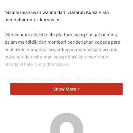
“Ramai usahawan wanita dari DDaerah Kuala Pilah
mendaftar untuk kursus ini.
“Seminar ini adalah satu platform yang sangat penting
dalam mendidik dan memberi pendedahan kepada para
usahawan mengenai kepentingan memastikan produk
makanan dan minuman yang dihasilkan memenuhi
standard halal yang ditetapkan.
“Seminar ini dibawa oleh Ustaz Firdaus Jaafar yang
merupakan rakan strategik Jabatan Kemajuan Islam
Show More
Malaysia (JAKIM),” kata Noorzunita Begum yang juga Exco
Wanita, Keluarga dan Masyarakat Negeri Sembilan.
Pilah
Noorzunita