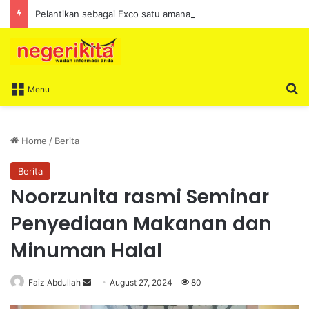
Pelantikan sebagai Exco satu amanah besar – Siow Kong Choon
S
Menu
Home
/
Berita
Berita
Noorzunita rasmi Seminar
Penyediaan Makanan dan
Minuman Halal
Faiz Abdullah
S
August 27, 2024
80
e