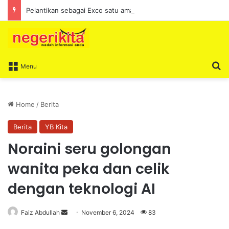
Pelantikan sebagai Exco satu amanah besar – Siow Kong Choon
S
Menu
Home
/
Berita
Berita
YB Kita
Noraini seru golongan
wanita peka dan celik
dengan teknologi AI
Faiz Abdullah
S
November 6, 2024
83
e