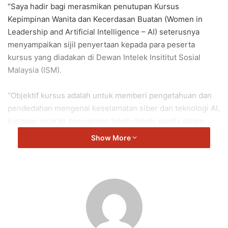
“Saya hadir bagi merasmikan penutupan Kursus
Kepimpinan Wanita dan Kecerdasan Buatan (Women in
Leadership and Artificial Intelligence – AI) seterusnya
menyampaikan sijil penyertaan kepada para peserta
kursus yang diadakan di Dewan Intelek Insititut Sosial
Malaysia (ISM).
“Objektif kursus adalah untuk memberi pengetahuan dan
pendedahan mengenai keselamatan siber dan teknologi AI,
kupasan sejarah perjuangan tokoh-tokoh wanita dalam
politik tanah air, isu berkaitan cabaran sebagai pemimpin
Show More
wanita, kemahiran perundingan, kemahiran penyelesaian
konflik serta komunikasi berkesan dalam kepimpinan.
“Kursus ini dilaksanakan untuk memantapkan lagi
kemahiran kepimpinan dalam kalangan wanita supaya peka
dan celik dengan teknologi AI serta memanfaatkan
kecanggihan teknologi masa kini bagi melahirkan wanita