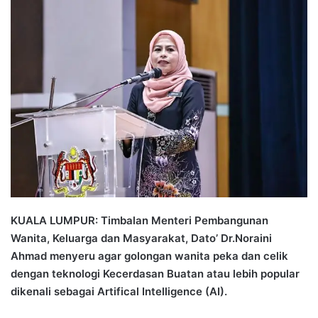
n
d
a
n
e
m
a
i
l
KUALA LUMPUR: Timbalan Menteri Pembangunan
Wanita, Keluarga dan Masyarakat, Dato’ Dr.Noraini
Ahmad menyeru agar golongan wanita peka dan celik
dengan teknologi Kecerdasan Buatan atau lebih popular
dikenali sebagai Artifical Intelligence (AI).