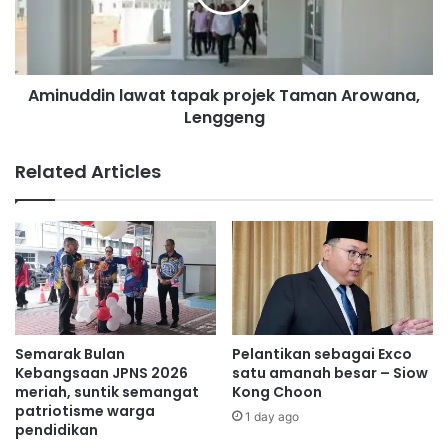
s
d
u
d
m
i
b
n
a
Aminuddin lawat tapak projek Taman Arowana,
l
n
Lenggeng
a
g
w
a
a
Related Articles
n
t
d
t
a
a
r
p
i
a
p
k
a
p
d
r
a
o
Semarak Bulan
Pelantikan sebagai Exco
V
j
Kebangsaan JPNS 2026
satu amanah besar – Siow
e
e
meriah, suntik semangat
Kong Choon
e
patriotisme warga
k
1 day ago
pendidikan
r
T