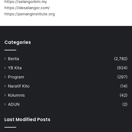
https://selangorkini.my
https://ideselangor.com/
https://penanginstitute.org
Categories
Berita
(2,782)
YB Kita
(924)
Program
(297)
Naratif Kito
(14)
Kolumnis
(42)
ADUN
(2)
Last Modified Posts