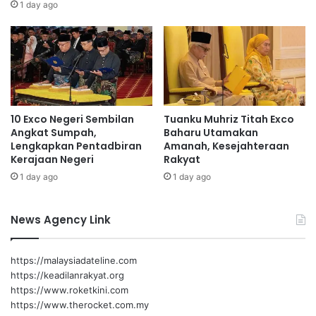
a
a
1 day ago
p
m
a
a
n
n
A
r
o
w
10 Exco Negeri Sembilan
Tuanku Muhriz Titah Exco
a
Angkat Sumpah,
Baharu Utamakan
n
Lengkapkan Pentadbiran
Amanah, Kesejahteraan
a
Kerajaan Negeri
Rakyat
,
1 day ago
1 day ago
L
e
n
News Agency Link
g
g
e
https://malaysiadateline.com
n
https://keadilanrakyat.org
g
https://www.roketkini.com
https://www.therocket.com.my