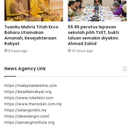
r
n
a
d
n
a
Tuanku Muhriz Titah Exco
56.86 peratus lepasan
Baharu Utamakan
sekolah pilih TVET, bukti
Amanah, Kesejahteraan
laluan semakin diyakini:
Rakyat
Ahmad Zahid
8 hours ago
10 hours ago
News Agency Link
https://malaysiadateline.com
https://keadilanrakyat.org
https://www.roketkini.com
https://www.therocket.com.my
https://selangorkini.my
https://ideselangor.com/
https://penanginstitute.org