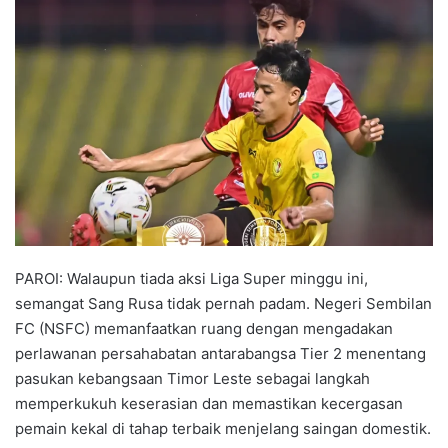
n
d
a
n
e
m
a
i
l
PAROI: Walaupun tiada aksi Liga Super minggu ini,
semangat Sang Rusa tidak pernah padam. Negeri Sembilan
FC (NSFC) memanfaatkan ruang dengan mengadakan
perlawanan persahabatan antarabangsa Tier 2 menentang
pasukan kebangsaan Timor Leste sebagai langkah
memperkukuh keserasian dan memastikan kecergasan
pemain kekal di tahap terbaik menjelang saingan domestik.