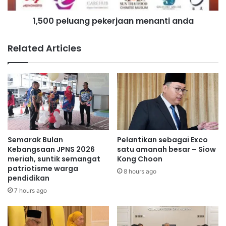
u
u
1,500 peluang pekerjaan menanti anda
a
a
n
n
a
g
Related Articles
n
p
j
e
i
k
n
e
g
r
l
j
i
a
a
a
r
n
Semarak Bulan
Pelantikan sebagai Exco
b
m
Kebangsaan JPNS 2026
satu amanah besar – Siow
e
e
meriah, suntik semangat
Kong Choon
patriotisme warga
r
n
8 hours ago
pendidikan
k
a
e
n
7 hours ago
l
t
i
i
a
a