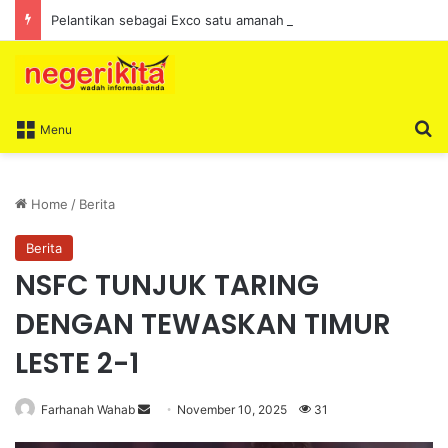
Pelantikan sebagai Exco satu amanah besar – Siow Kong Choon
S
Menu
Home
/
Berita
Berita
NSFC TUNJUK TARING
DENGAN TEWASKAN TIMUR
LESTE 2-1
Farhanah Wahab
S
November 10, 2025
31
e