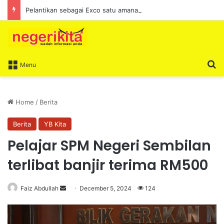
Pelantikan sebagai Exco satu amanah besar – Siow Kong Choon
S
Menu
Home
/
Berita
Berita
YB Kita
Pelajar SPM Negeri Sembilan
terlibat banjir terima RM500
Faiz Abdullah
S
December 5, 2024
124
e
n