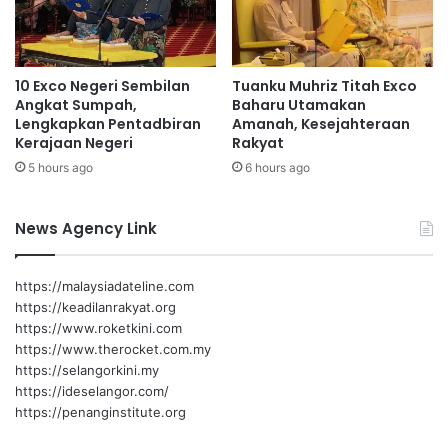
,
d
w
a
a
1
n
4
10 Exco Negeri Sembilan
Tuanku Muhriz Titah Exco
i
7
Angkat Sumpah,
Baharu Utamakan
t
s
Lengkapkan Pentadbiran
Amanah, Kesejahteraan
a
y
Kerajaan Negeri
Rakyat
d
a
5 hours ago
6 hours ago
a
r
n
i
s
k
News Agency Link
u
a
k
t
a
t
https://malaysiadateline.com
n
e
https://keadilanrakyat.org
r
https://www.roketkini.com
k
https://www.therocket.com.my
e
https://selangorkini.my
m
https://ideselangor.com/
u
https://penanginstitute.org
k
a