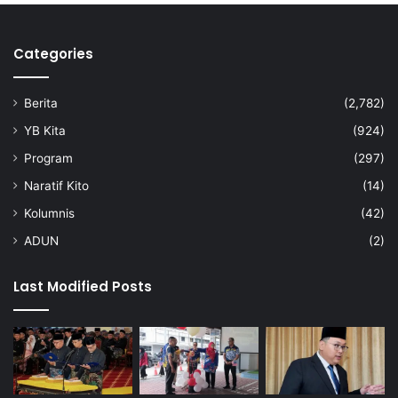
K
o
Categories
r
e
a
Berita
(2,782)
S
e
YB Kita
(924)
l
Program
(297)
a
t
Naratif Kito
(14)
a
Kolumnis
(42)
n
ADUN
(2)
Last Modified Posts