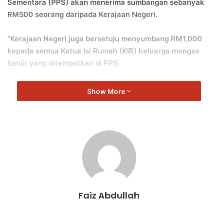
Sementara (PPS) akan menerima sumbangan sebanyak
RM500 seorang daripada Kerajaan Negeri.
“Kerajaan Negeri juga bersetuju menyumbang RM1,000
kepada semua Ketua Isi Rumah (KIR) keluarga mangsa
banjir yang ditempatkan di PPS.
“RM1,000 adalah tambahan kepada sumbangan RM1,000
Show More
yang diberikan oleh Kerajaan Persekutuan.
“Ini bermakna, setiap KIR yang terkesan dengan banjir dan
dipindahkan ke PPS akan menerima sumbangan kerajaan
berjumlah RM2,000 setiap keluarga,” jelas Aminuddin.
Aminuddin berharap, sumbangan ini sedikit sebanyak
meringankan beban keluarga mangsa banjir termasuk
Faiz Abdullah
pelajar SPM.