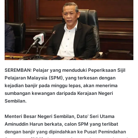
d
a
n
e
m
a
i
l
SEREMBAN: Pelajar yang menduduki Peperiksaan Sijil
Pelajaran Malaysia (SPM), yang terkesan dengan
kejadian banjir pada minggu lepas, akan menerima
sumbangan kewangan daripada Kerajaan Negeri
Sembilan.
Menteri Besar Negeri Sembilan, Dato’ Seri Utama
Aminuddin Harun berkata, calon SPM yang terlibat
dengan banjir yang dipindahkan ke Pusat Pemindahan