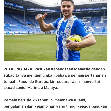
n
d
a
n
e
m
a
i
l
PETALING JAYA: Pasukan Kebangsaan Malaysia dengan
sukacitanya mengumumkan bahawa pemain pertahanan
tengah, Facundo Garcés, kini secara rasmi menyertai
skuad senior Harimau Malaya.
Pemain berusia 25 tahun ini membawa kualiti,
pengalaman dan kepimpinan yang tinggi kepada pasukan