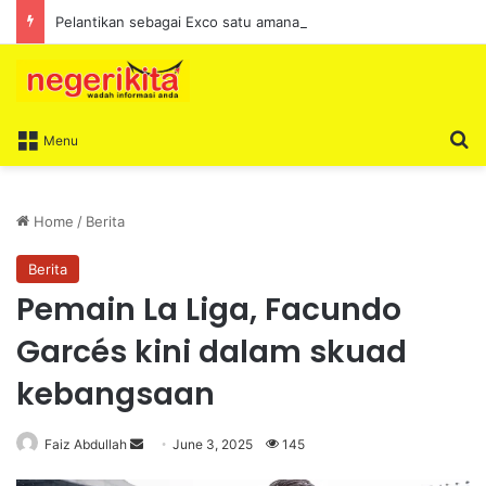
Pelantikan sebagai Exco satu amanah besar – Siow Kong Choon
S
Menu
Home
/
Berita
Berita
Pemain La Liga, Facundo
Garcés kini dalam skuad
kebangsaan
Faiz Abdullah
S
June 3, 2025
145
e