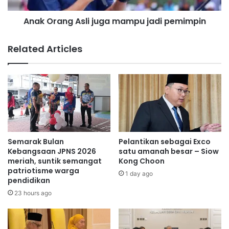
kebangsaan sempena jendela FIFA dan akan layak untuk
u
g
dipilih bagi perlawanan Kelayakan Piala Asia AFC
Anak Orang Asli juga mampu jadi pemimpin
a
A
menentang Vietnam yang akan datang.
r
s
a
l
Related Articles
S
i
U
j
K
u
N
g
E
a
S
m
2
a
0
m
2
p
Semarak Bulan
Pelantikan sebagai Exco
5
u
Kebangsaan JPNS 2026
satu amanah besar – Siow
j
meriah, suntik semangat
Kong Choon
patriotisme warga
a
1 day ago
pendidikan
d
i
23 hours ago
p
e
m