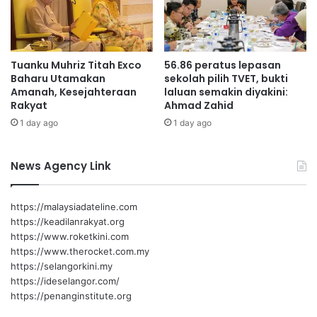
i
m
p
i
Tuanku Muhriz Titah Exco
56.86 peratus lepasan
n
Baharu Utamakan
sekolah pilih TVET, bukti
Amanah, Kesejahteraan
laluan semakin diyakini:
Rakyat
Ahmad Zahid
1 day ago
1 day ago
News Agency Link
https://malaysiadateline.com
https://keadilanrakyat.org
https://www.roketkini.com
https://www.therocket.com.my
https://selangorkini.my
https://ideselangor.com/
https://penanginstitute.org