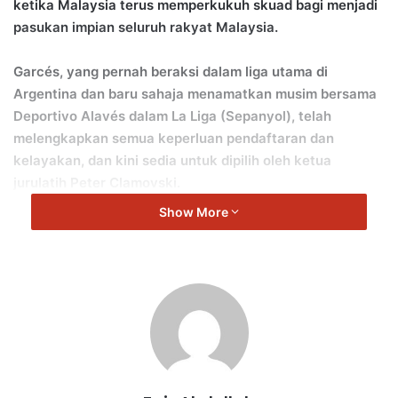
ketika Malaysia terus memperkukuh skuad bagi menjadi
pasukan impian seluruh rakyat Malaysia.
Garcés, yang pernah beraksi dalam liga utama di
Argentina dan baru sahaja menamatkan musim bersama
Deportivo Alavés dalam La Liga (Sepanyol), telah
melengkapkan semua keperluan pendaftaran dan
kelayakan, dan kini sedia untuk dipilih oleh ketua
jurulatih Peter Clamovski.
Show More
“Facundo mempunyai perwatakan yang kuat.
“Seorang pertahanan yang tenang dengan personaliti yang
hebat serta pengalaman di peringkat tertinggi.
“Dia sangat bersemangat untuk mewakili Malaysia dan
berbangga dalam mengharumkan nama negaranya,” kata
Clamovski.