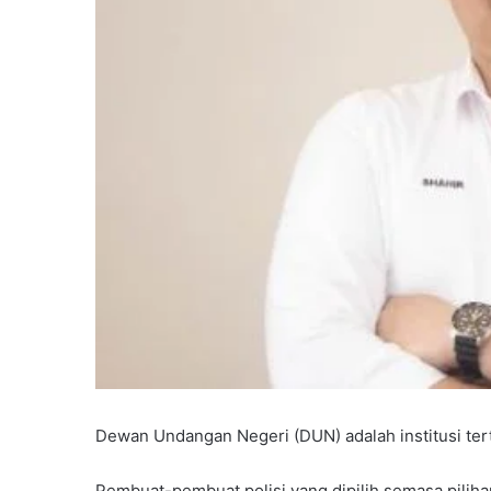
Dewan Undangan Negeri (DUN) adalah institusi tert
Pembuat-pembuat polisi yang dipilih semasa pilih