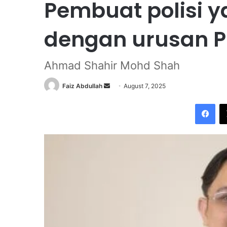
Pembuat polisi y
dengan urusan P
Ahmad Shahir Mohd Shah
Faiz Abdullah
S
August 7, 2025
e
Facebook
n
d
a
n
e
m
a
i
l