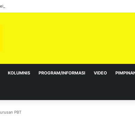
sebagai Exco satu amanah besar – Siow Kong Choon
KOLUMNIS
PROGRAM/INFORMASI
VIDEO
PIMPINA
 urusan PBT