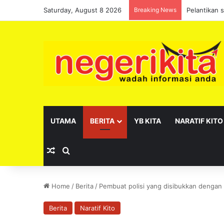
Saturday, August 8 2026
Breaking News
Pelantikan 
UTAMA
BERITA
YB KITA
NARATIF KITO
Random Article
Search for
Home
/
Berita
/
Pembuat polisi yang disibukkan dengan
Berita
Naratif Kito