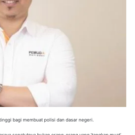
inggi bagi membuat polisi dan dasar negeri.
anraya sepatutnya bukan orang-orang yang ‘tangkap muat’