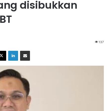
ang disibukkan
BT
137
X
LinkedIn
Share via Email