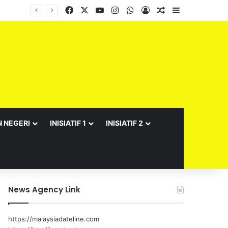
Facebook
X
YouTube
Instagram
WhatsApp
Log In
Random Article
Sidebar
N NEGERI
INISIATIF 1
INISIATIF 2
News Agency Link
https://malaysiadateline.com