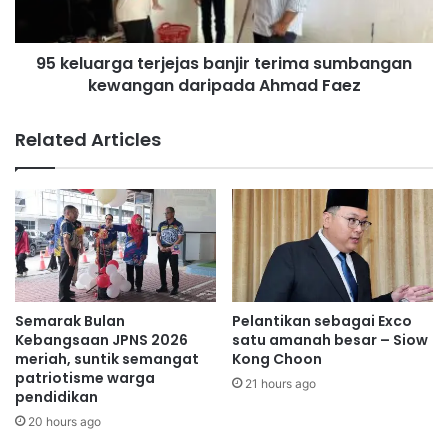
K
r
e
g
r
95 keluarga terjejas banjir terima sumbangan
a
j
kewangan daripada Ahmad Faez
t
a
e
y
r
Related Articles
a
j
2
e
.
j
0
a
-
s
S
b
k
a
i
n
m
j
Semarak Bulan
Pelantikan sebagai Exco
S
i
Kebangsaan JPNS 2026
satu amanah besar – Siow
o
r
meriah, suntik semangat
Kong Choon
k
patriotisme warga
t
21 hours ago
pendidikan
o
e
n
r
20 hours ago
g
i