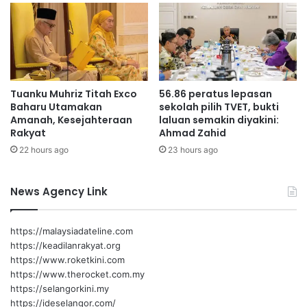
a
m
n
a
P
s
e
u
k
m
e
b
Tuanku Muhriz Titah Exco
56.86 peratus lepasan
r
a
Baharu Utamakan
sekolah pilih TVET, bukti
j
n
Amanah, Kesejahteraan
laluan semakin diyakini:
a
g
Rakyat
Ahmad Zahid
a
a
22 hours ago
23 hours ago
n
n
k
e
News Agency Link
w
a
n
https://malaysiadateline.com
g
https://keadilanrakyat.org
a
https://www.roketkini.com
n
https://www.therocket.com.my
d
https://selangorkini.my
a
https://ideselangor.com/