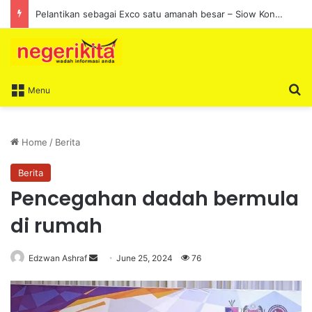
Pelantikan sebagai Exco satu amanah besar – Siow Kong Choon
S
Menu
Home
/
Berita
Berita
Pencegahan dadah bermula
di rumah
Edzwan Ashraf
S
June 25, 2024
76
e
n
d