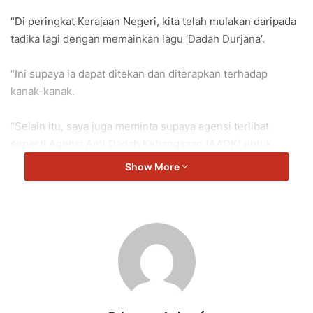
“Di peringkat Kerajaan Negeri, kita telah mulakan daripada
tadika lagi dengan memainkan lagu ‘Dadah Durjana’.
“Ini supaya ia dapat ditekan dan diterapkan terhadap
kanak-kanak.
“Selain itu, saya juga meminta supaya agensi terlibat
seperti Agensi Anti Dadah Kebangsaan (AADK) untuk
memainkan peranan mereka.
Show More
“Dalam pada itu, saya juga meminta ketua kampung untuk
sentiasa turun padang bagi menyantuni ‘client’ AADK.
“Hal ini supaya mereka tidak rasa terasing dalam
masyarakat walaupun mereka dalam usaha untuk berubah.
“Kita juga boleh memasukkan mereka ke dalam aktiviti