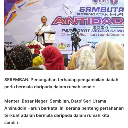
a
n
e
m
a
i
l
SEREMBAN: Pencegahan terhadap pengambilan dadah
perlu bermula daripada dalam rumah sendiri.
Menteri Besar Negeri Sembilan, Dato’ Seri Utama
Aminuddin Harun berkata, ini kerana benteng pertahanan
terkuat adalah bermula daripada dalam rumah kita
sendiri.