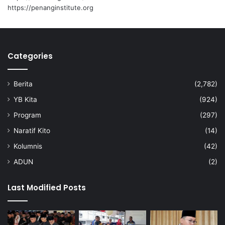
r
https://penanginstitute.org
i
p
a
d
Categories
a
A
h
Berita
(2,782)
m
a
YB Kita
(924)
d
Program
(297)
F
a
Naratif Kito
(14)
e
Kolumnis
(42)
z
ADUN
(2)
Last Modified Posts