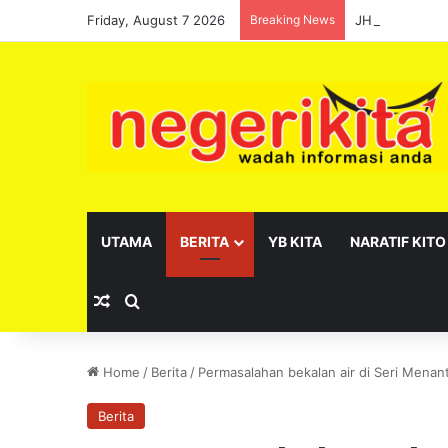
Friday, August 7 2026
Breaking News
JHEAINS santu
UTAMA
BERITA
YB KITA
NARATIF KITO
Random Article
Search for
Home
/
Berita
/
Permasalahan bekalan air di Seri Menant
Berita