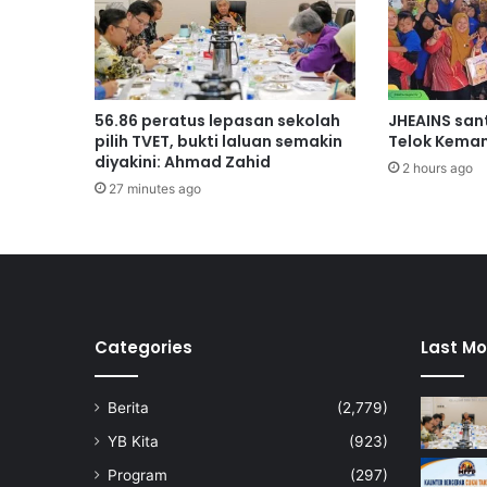
e
n
y
e
l
56.86 peratus lepasan sekolah
JHEAINS san
i
pilih TVET, bukti laluan semakin
Telok Kema
d
diyakini: Ahmad Zahid
2 hours ago
i
27 minutes ago
k
a
n
b
a
g
i
Categories
Last Mo
m
e
Berita
(2,779)
n
c
YB Kita
(923)
a
Program
(297)
p