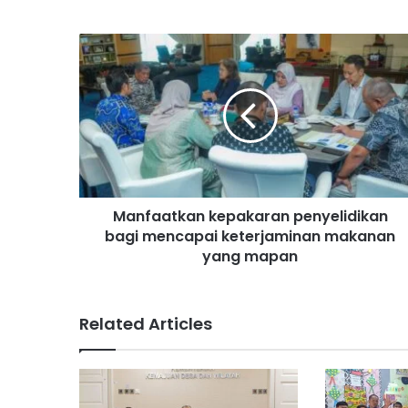
M
a
n
f
a
a
t
k
a
Manfaatkan kepakaran penyelidikan
n
bagi mencapai keterjaminan makanan
k
e
yang mapan
p
a
k
Related Articles
a
r
a
n
p