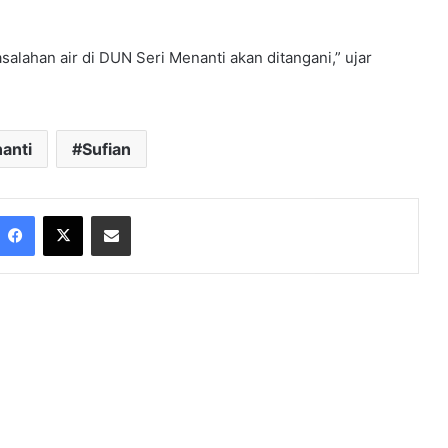
alahan air di DUN Seri Menanti akan ditangani,” ujar
anti
Sufian
Facebook
X
Share via Email