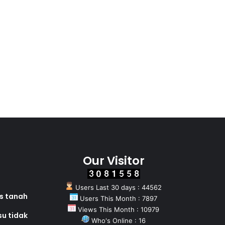
Our Visitor
Users Last 30 days : 44562
as tanah
Users This Month : 7897
Views This Month : 10979
su tidak
Who's Online : 16