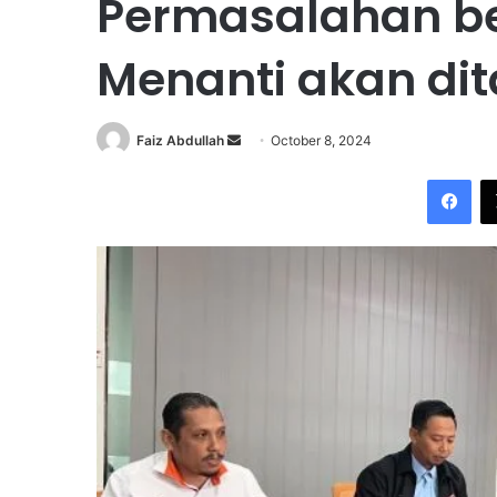
Permasalahan bek
Menanti akan di
Faiz Abdullah
S
October 8, 2024
e
Facebook
n
d
a
n
e
m
a
i
l