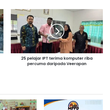
2
5
p
e
l
a
j
a
r
25 pelajar IPT terima komputer riba
I
percuma daripada Veerapan
P
T
t
e
r
i
m
a
k
o