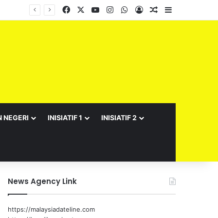
Facebook
X
YouTube
Instagram
WhatsApp
Log In
Random Article
Sidebar
N NEGERI
INISIATIF 1
INISIATIF 2
News Agency Link
https://malaysiadateline.com