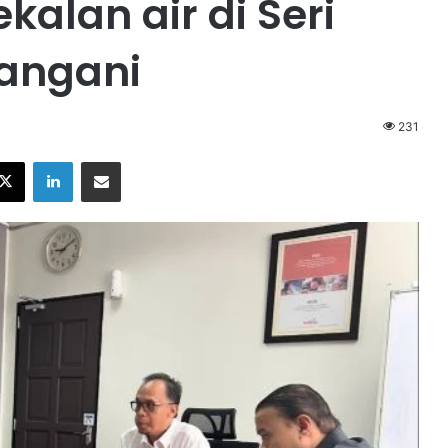
alan air di Seri
tangani
231
X
LinkedIn
Share via Email