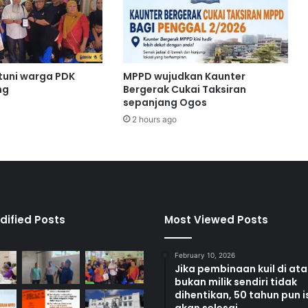
m
p
u
t
e
tuni warga PDK
MPPD wujudkan Kaunter
r
ng
Bergerak Cukai Taksiran
r
sepanjang Ogos
i
2 hours ago
b
a
p
e
r
c
u
dified Posts
Most Viewed Posts
m
a
February 10, 2026
d
Jika pembinaan kuil di at
a
bukan milik sendiri tidak
r
dihentikan, 50 tahun pun i
i