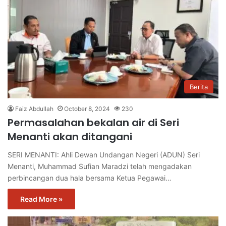
Berita
Faiz Abdullah
October 8, 2024
230
Permasalahan bekalan air di Seri
Menanti akan ditangani
SERI MENANTI: Ahli Dewan Undangan Negeri (ADUN) Seri
Menanti, Muhammad Sufian Maradzi telah mengadakan
perbincangan dua hala bersama Ketua Pegawai…
Read More »