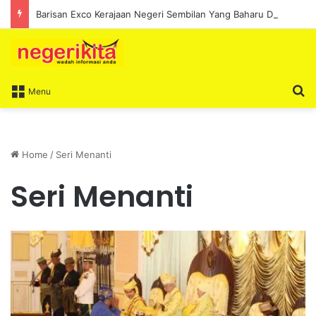
Barisan Exco Kerajaan Negeri Sembilan Yang Baharu Dijangka Angkat Sumpah Di Istana Seri Menanti Esok
S
Menu
Home
/
Seri Menanti
Seri Menanti