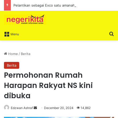
Pelantikan sebagai Exco satu amanah besar – Siow Kong Choon
S
Menu
Home
/
Berita
Berita
Permohonan Rumah
Harapan Rakyat NS kini
dibuka
Edzwan Ashraf
S
December 20, 2024
14,862
e