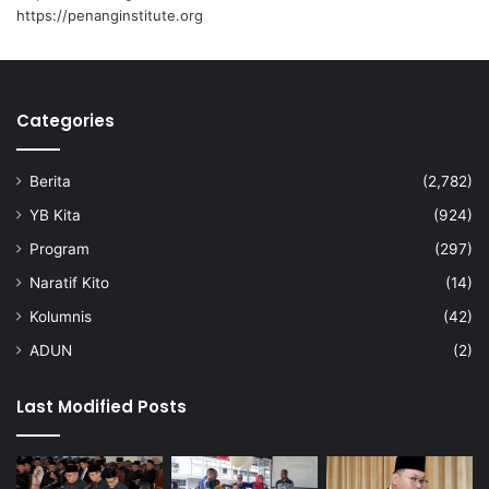
https://penanginstitute.org
Categories
Berita
(2,782)
YB Kita
(924)
Program
(297)
Naratif Kito
(14)
Kolumnis
(42)
ADUN
(2)
Last Modified Posts