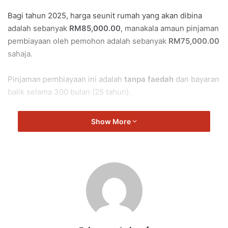
Bagi tahun 2025, harga seunit rumah yang akan dibina
adalah sebanyak
RM85,000.00
, manakala amaun pinjaman
pembiayaan oleh pemohon adalah sebanyak
RM75,000.00
sahaja.
Pinjaman pembiayaan ini adalah
tanpa faedah
dan bayaran
balik selama 300 bulan (25 tahun).
Borang boleh muat turun
di sini (klik pautan)
.
Show More
Untuk keterangan lanjut sila hubungi:
PERBADANAN KEMAJUAN NEGERI, NEGERI SEMBILAN
(BAHAGIAN PEMBANGUNAN STRATEGIK)
23-H, TINGKAT 1, JALAN ZAABA,
70100 SEREMBAN, NEGERI SEMBILAN.