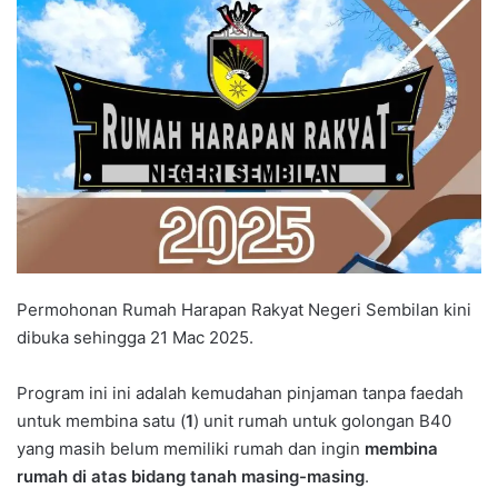
n
d
a
n
e
m
a
i
l
Permohonan Rumah Harapan Rakyat Negeri Sembilan kini
dibuka sehingga 21 Mac 2025.
Program ini ini adalah kemudahan pinjaman tanpa faedah
untuk membina satu (
1
) unit rumah untuk golongan B40
yang masih belum memiliki rumah dan ingin
membina
rumah di atas bidang tanah masing-masing
.