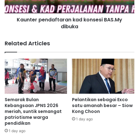
a
p
h
e
T
Kaunter pendaftaran kad konsesi BAS.My
n
a
dibuka
d
m
a
p
f
Related Articles
i
t
n
a
t
r
e
a
r
n
Rumah Harapan Rakyat
i
k
m
a
a
d
s
k
Semarak Bulan
Pelantikan sebagai Exco
u
o
Kebangsaan JPNS 2026
satu amanah besar – Siow
m
n
meriah, suntik semangat
Kong Choon
b
patriotisme warga
s
1 day ago
pendidikan
a
e
n
s
1 day ago
g
i