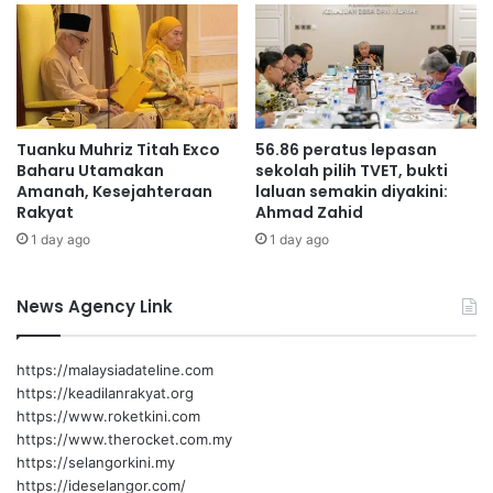
a
B
n
A
S
.
M
y
Tuanku Muhriz Titah Exco
56.86 peratus lepasan
d
Baharu Utamakan
sekolah pilih TVET, bukti
i
Amanah, Kesejahteraan
laluan semakin diyakini:
b
Rakyat
Ahmad Zahid
u
1 day ago
1 day ago
k
a
News Agency Link
https://malaysiadateline.com
https://keadilanrakyat.org
https://www.roketkini.com
https://www.therocket.com.my
https://selangorkini.my
https://ideselangor.com/