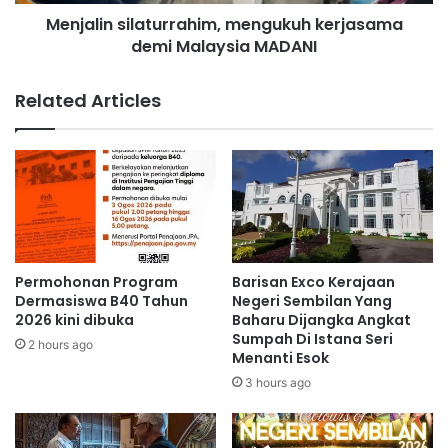
s
A
Menjalin silaturrahim, mengukuh kerjasama
i
D
demi Malaysia MADANI
l
A
a
N
t
Related Articles
I
u
2
r
0
r
2
a
6
h
p
i
a
m
d
,
a
m
Permohonan Program
Barisan Exco Kerajaan
J
e
Dermasiswa B40 Tahun
Negeri Sembilan Yang
u
n
2026 kini dibuka
Baharu Dijangka Angkat
m
Sumpah Di Istana Seri
g
2 hours ago
Menanti Esok
a
u
a
k
3 hours ago
t
u
i
h
n
k