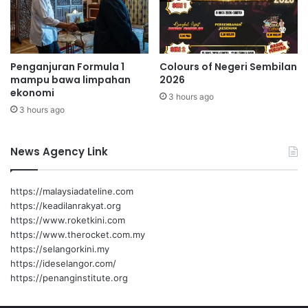
i
e
r
j
a
Penganjuran Formula 1
Colours of Negeri Sembilan
s
mampu bawa limpahan
2026
a
ekonomi
3 hours ago
m
3 hours ago
a
d
e
News Agency Link
m
i
M
https://malaysiadateline.com
a
https://keadilanrakyat.org
l
https://www.roketkini.com
a
https://www.therocket.com.my
y
https://selangorkini.my
s
https://ideselangor.com/
i
https://penanginstitute.org
a
M