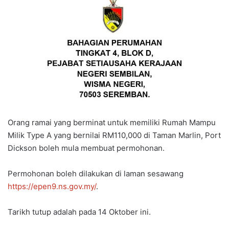
a
n
e
m
a
i
l
Orang ramai yang berminat untuk memiliki Rumah Mampu
Milik Type A yang bernilai RM110,000 di Taman Marlin, Port
Dickson boleh mula membuat permohonan.
Permohonan boleh dilakukan di laman sesawang
https://epen9.ns.gov.my/
.
Tarikh tutup adalah pada 14 Oktober ini.