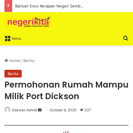
Barisan Exco Kerajaan Negeri Sembilan Yang Baharu Dijangka Angkat Sumpah Di Istana Seri Menanti Esok
S
Menu
Home
/
Berita
Berita
Permohonan Rumah Mampu
Milik Port Dickson
Edzwan Ashraf
S
October 9, 2025
337
e
n
d