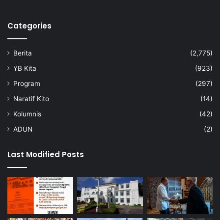
A
D
Categories
A
N
I
Berita
(2,775)
YB Kita
(923)
Program
(297)
Naratif Kito
(14)
Kolumnis
(42)
ADUN
(2)
Last Modified Posts