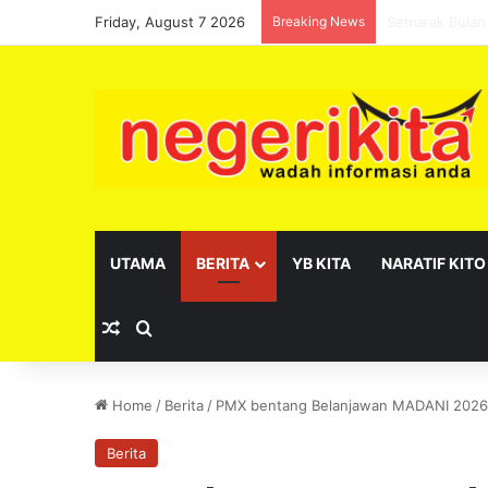
Friday, August 7 2026
Breaking News
Pelantikan se
UTAMA
BERITA
YB KITA
NARATIF KITO
Random Article
Search for
Home
/
Berita
/
PMX bentang Belanjawan MADANI 2026 
Berita