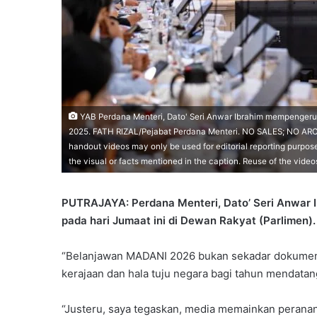
YAB Perdana Menteri, Dato' Seri Anwar Ibrahim mempengeru
2025. FATH RIZAL/Pejabat Perdana Menteri. NO SALES; NO A
handout videos may only be used for editorial reporting purpose
the visual or facts mentioned in the caption. Reuse of the vid
PUTRAJAYA: Perdana Menteri, Dato’ Seri Anwa
pada hari Jumaat ini di Dewan Rakyat (Parlimen).
“Belanjawan MADANI 2026 bukan sekadar dokumen 
kerajaan dan hala tuju negara bagi tahun mendatan
“Justeru, saya tegaskan, media memainkan peranan