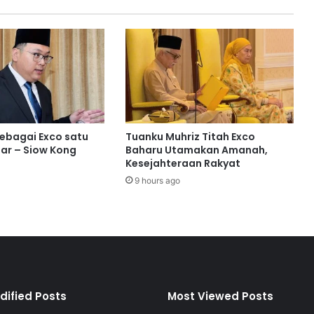
M
a
m
p
u
M
i
l
i
sebagai Exco satu
Tuanku Muhriz Titah Exco
k
ar – Siow Kong
Baharu Utamakan Amanah,
P
Kesejahteraan Rakyat
o
9 hours ago
r
t
D
i
c
k
s
o
dified Posts
Most Viewed Posts
n