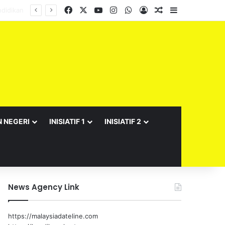
Facebook
X
YouTube
Instagram
WhatsApp
Log In
Random Article
Sidebar
N NEGERI
INISIATIF 1
INISIATIF 2
News Agency Link
https://malaysiadateline.com