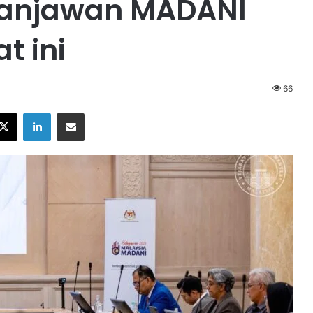
lanjawan MADANI
t ini
66
X
LinkedIn
Share via Email