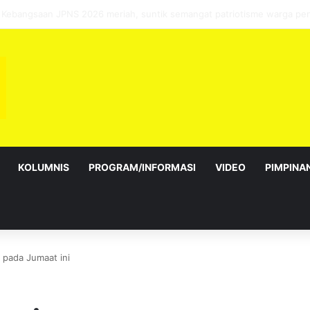
bagai Exco satu amanah besar – Siow Kong Choon
KOLUMNIS
PROGRAM/INFORMASI
VIDEO
PIMPINA
pada Jumaat ini