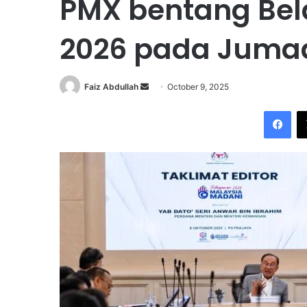
PMX bentang Be
2026 pada Jumaa
Faiz Abdullah
S
October 9, 2025
e
Facebook
n
d
a
n
e
m
a
i
l