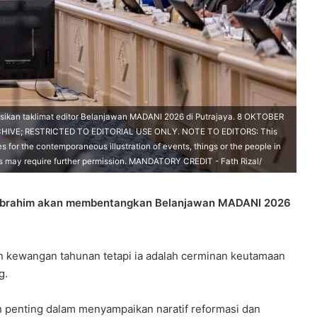
sikan taklimat editor Belanjawan MADANI 2026 di Putrajaya. 8 OKTOBER
RCHIVE; RESTRICTED TO EDITORIAL USE ONLY. NOTE TO EDITORS: This
s for the contemporaneous illustration of events, things or the people in
eos may require further permission. MANDATORY CREDIT - Fath Rizal/
r Ibrahim akan membentangkan Belanjawan MADANI 2026
kewangan tahunan tetapi ia adalah cerminan keutamaan
g.
 penting dalam menyampaikan naratif reformasi dan