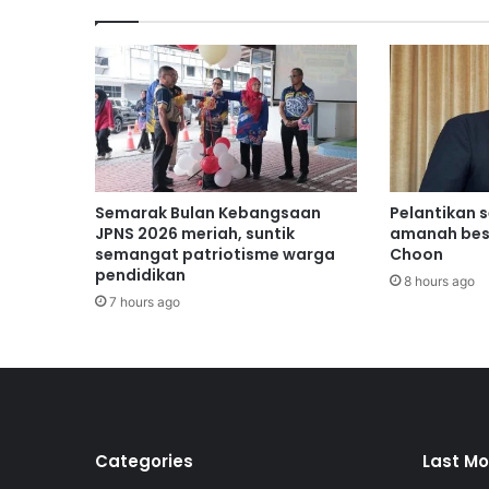
o
t
i
l
a
k
e
P
a
Semarak Bulan Kebangsaan
Pelantikan 
l
JPNS 2026 meriah, suntik
amanah bes
e
semangat patriotisme warga
Choon
pendidikan
s
8 hours ago
t
7 hours ago
i
n
s
i
a
-
s
Categories
Last Mo
i