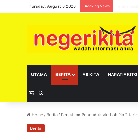
Thursday, August 6 2026
Breaking News
Kibarlah J
UTAMA
BERITA
YB KITA
NARATIF KITO
Random Article
Search for
Home
/
Berita
/
Persatuan Penduduk Merbok Ria 2 teri
Berita