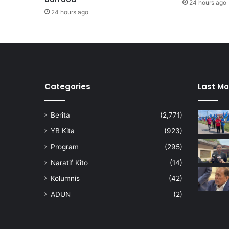
24 hours ago
u
24 hours ago
r
d
a
n
a
y
a
Categories
Last Mo
m
d
Berita
(2,771)
i
j
YB Kita
(923)
a
Program
(295)
n
g
Naratif Kito
(14)
k
Kolumnis
(42)
a
s
ADUN
(2)
t
a
b