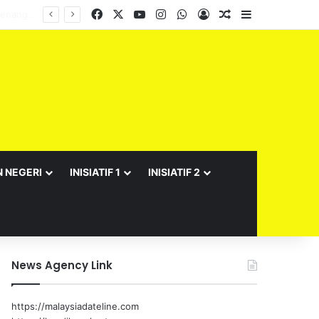
Facebook
X
YouTube
Instagram
WhatsApp
Log In
Random Article
Sidebar
N NEGERI
INISIATIF 1
INISIATIF 2
News Agency Link
https://malaysiadateline.com