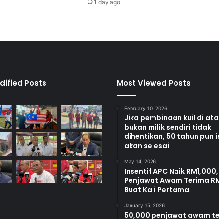
1 day ago
n
c
e
k
d
a
r
i
dified Posts
Most Viewed Posts
p
a
February 10, 2026
d
Jika pembinaan kuil di at
a
bukan milik sendiri tidak
G
dihentikan, 50 tahun pun i
u
akan selesai
n
May 14, 2026
a
Insentif APC Naik RM1,000,
s
Penjawat Awam Terima R
e
Buat Kali Pertama
k
a
January 15, 2026
50,000 penjawat awam t
r