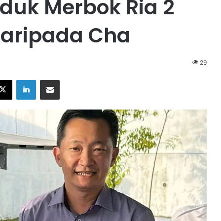
duk Merbok Ria 2
daripada Cha
29
X
LinkedIn
Share via Email