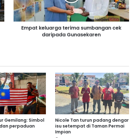
k
e
l
u
Empat keluarga terima sumbangan cek
a
daripada Gunasekaren
r
g
a
t
e
r
i
m
a
s
u
m
b
a
ur Gemilang: Simbol
Nicole Tan turun padang dengar
n
 dan perpaduan
isu setempat di Taman Permai
g
Impian
a