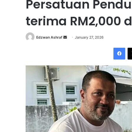
Persatuan Pendu
terima RM2,000 
Edzwan Ashraf
S
January 27, 2026
e
Facebook
n
d
a
n
e
m
a
i
l