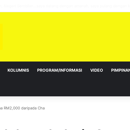
alur Gemilang: Simbol kedaulatan dan perpaduan bersama
KOLUMNIS
PROGRAM/INFORMASI
VIDEO
PIMPINA
ma RM2,000 daripada Cha