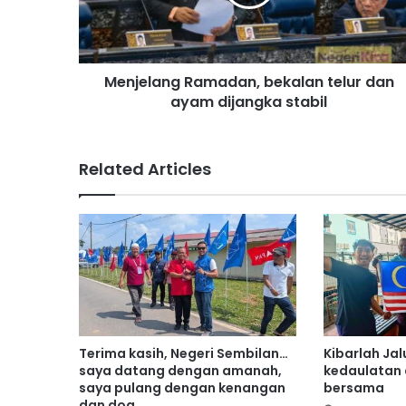
l
a
n
g
Menjelang Ramadan, bekalan telur dan
R
ayam dijangka stabil
a
m
a
d
Related Articles
a
n
,
b
e
k
a
l
a
n
Terima kasih, Negeri Sembilan…
Kibarlah Jal
t
saya datang dengan amanah,
kedaulatan
e
saya pulang dengan kenangan
bersama
dan doa
l