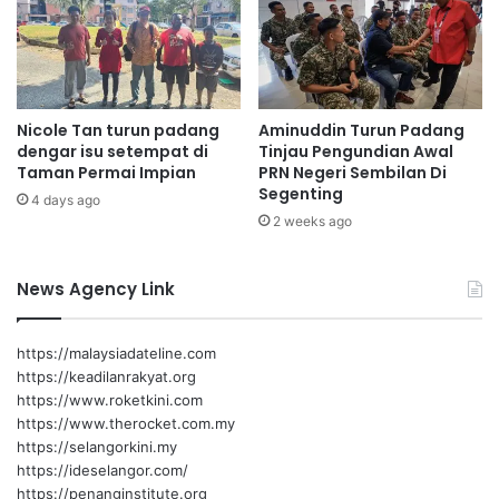
r
e
j
r
u
i
m
m
l
a
Nicole Tan turun padang
Aminuddin Turun Padang
a
R
dengar isu setempat di
Tinjau Pengundian Awal
h
M
Taman Permai Impian
PRN Negeri Sembilan Di
R
2
Segenting
M
4 days ago
,
2 weeks ago
4
0
3
0
,
0
News Agency Link
5
d
0
a
0
r
https://malaysiadateline.com
i
https://keadilanrakyat.org
p
https://www.roketkini.com
a
https://www.therocket.com.my
d
https://selangorkini.my
a
https://ideselangor.com/
C
https://penanginstitute.org