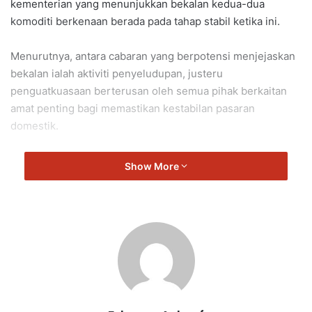
kementerian yang menunjukkan bekalan kedua-dua
komoditi berkenaan berada pada tahap stabil ketika ini.
Menurutnya, antara cabaran yang berpotensi menjejaskan
bekalan ialah aktiviti penyeludupan, justeru
penguatkuasaan berterusan oleh semua pihak berkaitan
amat penting bagi memastikan kestabilan pasaran
domestik.
“Dalam masa sama, kementerian juga akan memastikan
Show More
import ayam dilaksanakan secara seimbang supaya tidak
menjejaskan pengeluaran tempatan,” katanya ketika sesi
soal jawab di Dewan Rakyat, Isnin.
Beliau menjawab soalan tambahan Kalam Salan (PN-Sabak
Bernam) berhubung perancangan kementerian bagi
mengekalkan kestabilan bekalan ayam serta usaha
mengurangkan kebergantungan kepada import demi