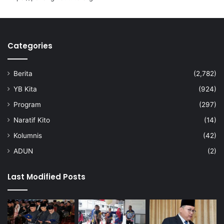
h
a
Categories
Berita
(2,782)
YB Kita
(924)
Program
(297)
Naratif Kito
(14)
Kolumnis
(42)
ADUN
(2)
Last Modified Posts