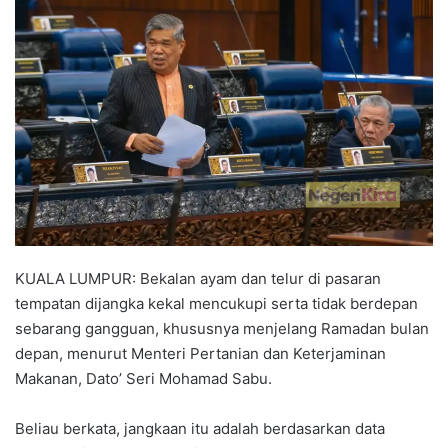
n
d
a
n
e
m
a
i
l
KUALA LUMPUR: Bekalan ayam dan telur di pasaran
tempatan dijangka kekal mencukupi serta tidak berdepan
sebarang gangguan, khususnya menjelang Ramadan bulan
depan, menurut Menteri Pertanian dan Keterjaminan
Makanan, Dato’ Seri Mohamad Sabu.
Beliau berkata, jangkaan itu adalah berdasarkan data