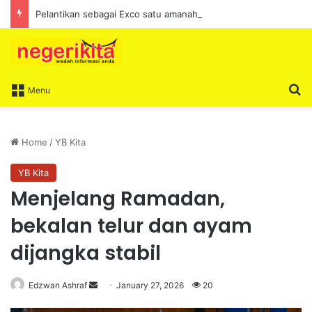
Pelantikan sebagai Exco satu amanah besar – Siow Kong Choon
S
Menu
Home
/
YB Kita
YB Kita
Menjelang Ramadan,
bekalan telur dan ayam
dijangka stabil
Edzwan Ashraf
S
January 27, 2026
20
e