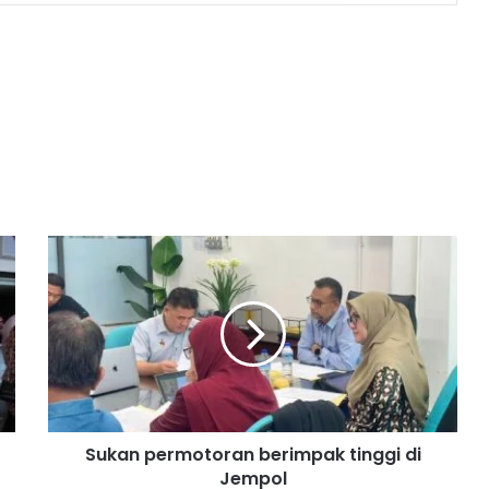
S
u
k
a
n
p
e
r
m
Sukan permotoran berimpak tinggi di
o
Jempol
t