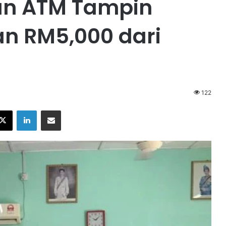
an ATM Tampin
n RM5,000 dari
122
X
LinkedIn
Share via Email