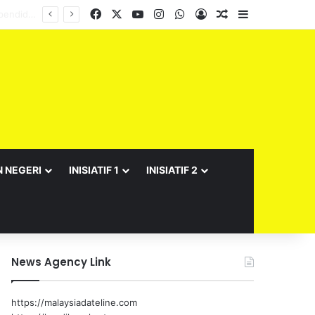
Facebook
X
YouTube
Instagram
WhatsApp
Log In
Random Article
Sidebar
N NEGERI
INISIATIF 1
INISIATIF 2
News Agency Link
https://malaysiadateline.com