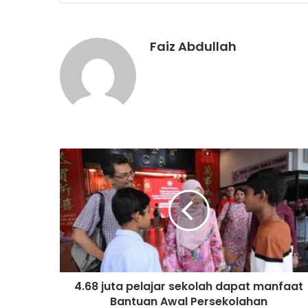
Faiz Abdullah
4
.
6
8
j
u
t
a
p
4.68 juta pelajar sekolah dapat manfaat
e
Bantuan Awal Persekolahan
l