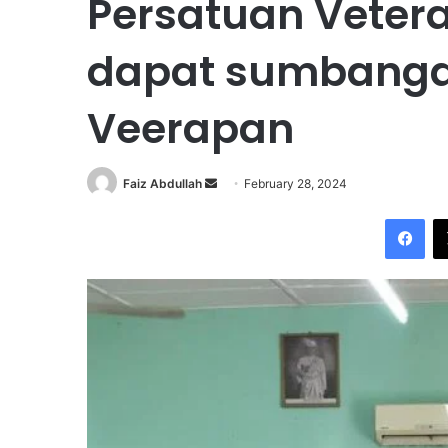
Persatuan Veter
dapat sumbanga
Veerapan
Faiz Abdullah
S
February 28, 2024
e
Facebook
n
d
a
n
e
m
a
i
l