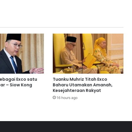
o
r
a
n
b
e
r
i
m
p
a
k
t
sebagai Exco satu
Tuanku Muhriz Titah Exco
i
ar – Siow Kong
Baharu Utamakan Amanah,
n
Kesejahteraan Rakyat
g
16 hours ago
g
i
d
i
J