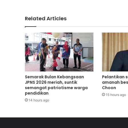
a
j
a
Related Articles
r
s
e
k
o
l
a
h
d
a
Semarak Bulan Kebangsaan
Pelantikan 
p
JPNS 2026 meriah, suntik
amanah bes
a
semangat patriotisme warga
Choon
pendidikan
t
15 hours ago
m
14 hours ago
a
n
f
a