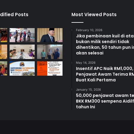
e
m
p
dified Posts
Most Viewed Posts
o
l
February 10, 2026
Jika pembinaan kuil di at
bukan milik sendiri tidak
dihentikan, 50 tahun pun i
akan selesai
May 14, 2026
Insentif APC Naik RM1,000,
Penjawat Awam Terima R
Buat Kali Pertama
January 15, 2026
50,000 penjawat awam t
BKK RM300 sempena Aidilfi
tahun Ini