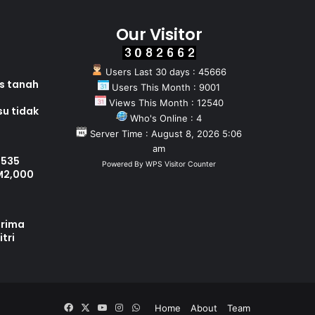
Our Visitor
Users Last 30 days : 45666
as tanah
Users This Month : 9001
Views This Month : 12540
su tidak
Who's Online : 4
Server Time : August 8, 2026 5:06
am
 535
Powered By
WPS Visitor Counter
M2,000
erima
tri
Facebook
X
YouTube
Instagram
WhatsApp
Home
About
Team