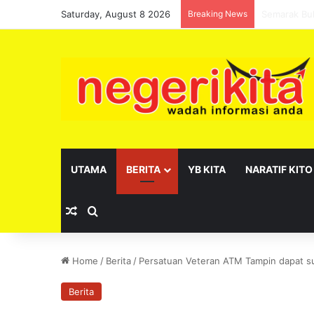
Saturday, August 8 2026
Breaking News
Pelantikan 
UTAMA
BERITA
YB KITA
NARATIF KITO
Random Article
Search for
Home
/
Berita
/
Persatuan Veteran ATM Tampin dapat 
Berita