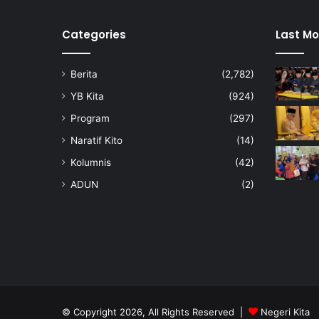
a
t
B
Categories
Last Mo
a
n
Berita
(2,782)
t
u
YB Kita
(924)
a
Program
(297)
n
A
Naratif Kito
(14)
w
Kolumnis
(42)
a
l
ADUN
(2)
P
e
r
s
e
k
o
l
© Copyright 2026, All Rights Reserved |
Negeri Kita
a