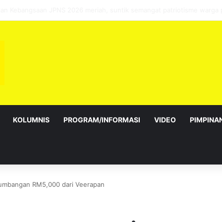
sebagai Exco satu amanah besar – Siow Kong Choon
KOLUMNIS
PROGRAM/INFORMASI
VIDEO
PIMPINA
sumbangan RM5,000 dari Veerapan