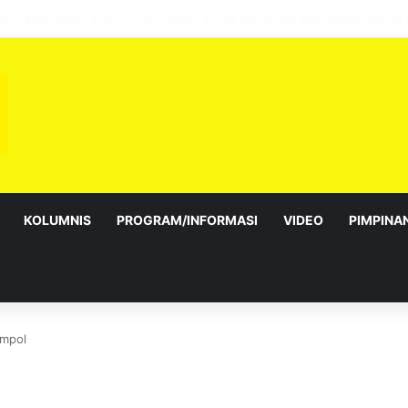
sebagai Exco satu amanah besar – Siow Kong Choon
KOLUMNIS
PROGRAM/INFORMASI
VIDEO
PIMPINA
empol