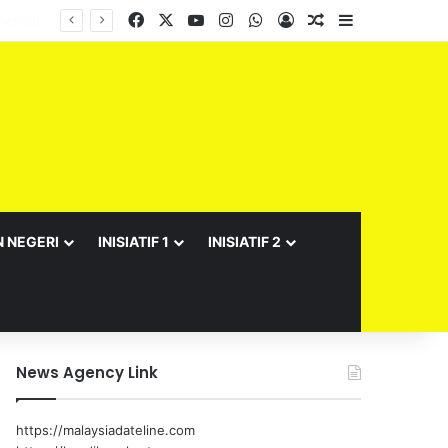
Facebook
X
YouTube
Instagram
WhatsApp
Log In
Random Article
Sidebar
N NEGERI
INISIATIF 1
INISIATIF 2
News Agency Link
https://malaysiadateline.com