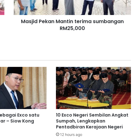
P
e
k
Masjid Pekan Mantin terima sumbangan
a
RM25,000
n
M
a
n
t
i
n
t
e
r
i
m
a
s
sebagai Exco satu
10 Exco Negeri Sembilan Angkat
u
ar – Siow Kong
Sumpah, Lengkapkan
m
Pentadbiran Kerajaan Negeri
b
12 hours ago
a