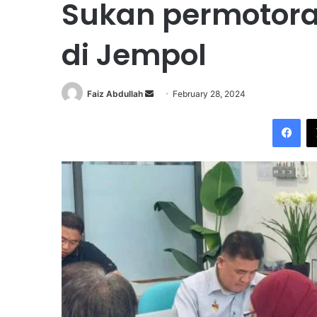
Sukan permotora
di Jempol
Faiz Abdullah
S
February 28, 2024
e
Facebook
n
d
a
n
e
m
a
i
l