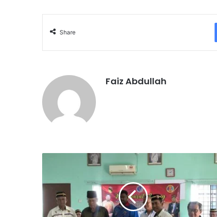
Share
Faiz Abdullah
P
e
r
s
a
t