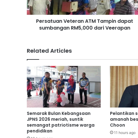
u
a
n
Persatuan Veteran ATM Tampin dapat
V
sumbangan RM5,000 dari Veerapan
e
t
e
r
Related Articles
a
n
A
T
M
T
a
m
p
i
Semarak Bulan Kebangsaan
Pelantikan 
n
JPNS 2026 meriah, suntik
amanah bes
d
semangat patriotisme warga
Choon
pendidikan
a
11 hours ago
p