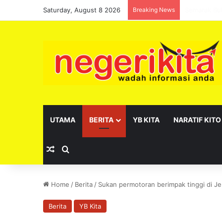
Saturday, August 8 2026
Breaking News
Pelantikan 
UTAMA
BERITA
YB KITA
NARATIF KITO
Random Article
Search for
Home
/
Berita
/
Sukan permotoran berimpak tinggi di J
Berita
YB Kita