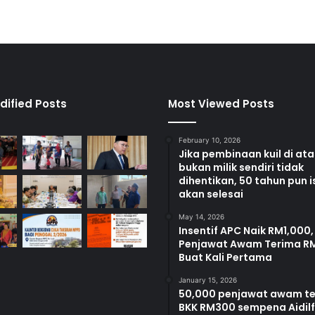
n
g
a
n
R
M
2
dified Posts
Most Viewed Posts
5
,
February 10, 2026
0
Jika pembinaan kuil di at
0
bukan milik sendiri tidak
0
dihentikan, 50 tahun pun i
akan selesai
May 14, 2026
Insentif APC Naik RM1,000,
Penjawat Awam Terima R
Buat Kali Pertama
January 15, 2026
50,000 penjawat awam t
BKK RM300 sempena Aidilfi