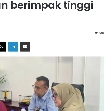
n berimpak tinggi
539
X
LinkedIn
Share via Email