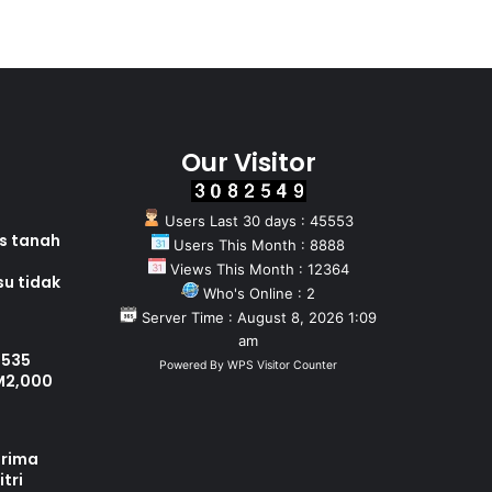
Our Visitor
Users Last 30 days : 45553
as tanah
Users This Month : 8888
Views This Month : 12364
su tidak
Who's Online : 2
Server Time : August 8, 2026 1:09
am
 535
Powered By
WPS Visitor Counter
M2,000
erima
tri