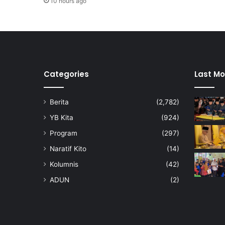
10 hours ago
a
t
s
u
m
b
a
Categories
Last Mo
n
g
Berita
(2,782)
a
n
YB Kita
(924)
R
Program
(297)
M
5
Naratif Kito
(14)
,
Kolumnis
(42)
0
0
ADUN
(2)
0
d
a
r