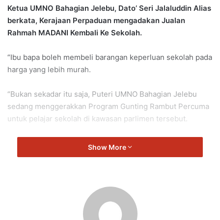
Ketua UMNO Bahagian Jelebu, Dato’ Seri Jalaluddin Alias
berkata, Kerajaan Perpaduan mengadakan Jualan
Rahmah MADANI Kembali Ke Sekolah.
“Ibu bapa boleh membeli barangan keperluan sekolah pada
harga yang lebih murah.
“Bukan sekadar itu saja, Puteri UMNO Bahagian Jelebu
sedang menggerakkan Program Gunting Rambut Percuma
untuk pelajar sekolah di kawasan parlimen tersebut.
“Hari ini Puteri UMNO Bahagian Jelebu buat program ini di
Show More
Dewan Majlis Daerah Jelebu, Simpang Durian.
“Program Gunting Rambut Percuma ini akan diadakan di
tiga lagi tempat pada 14 dan 15 Februari nanti.
“Tahniah dan terima kasih juga kepada kepimpinan MGBDJ,