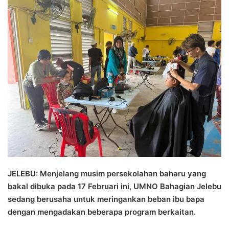
n
d
a
n
e
m
a
i
l
JELEBU: Menjelang musim persekolahan baharu yang
bakal dibuka pada 17 Februari ini, UMNO Bahagian Jelebu
sedang berusaha untuk meringankan beban ibu bapa
dengan mengadakan beberapa program berkaitan.