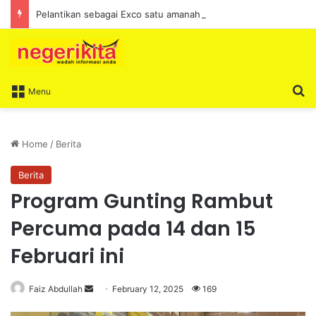
Pelantikan sebagai Exco satu amanah besar – Siow Kong Choon
S
Menu
Home
/
Berita
Berita
Program Gunting Rambut
Percuma pada 14 dan 15
Februari ini
Faiz Abdullah
S
February 12, 2025
169
e