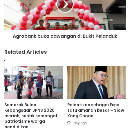
i
b
a
a
a
n
n
k
B
b
a
Agrobank buka cawangan di Bukit Pelanduk
u
n
k
j
a
Related Articles
i
c
r
a
P
w
e
a
r
n
k
g
a
a
s
n
a
d
Semarak Bulan
Pelantikan sebagai Exco
K
i
Kebangsaan JPNS 2026
satu amanah besar – Siow
o
B
meriah, suntik semangat
Kong Choon
m
patriotisme warga
u
1 day ago
pendidikan
u
k