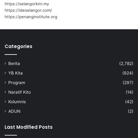
https://selangorkini.my
https://ideselangor.com/
https://penanginstitute.org
Categories
Berita
(2,782)
YB Kita
(924)
Program
(297)
Naratif Kito
(14)
Kolumnis
(42)
ADUN
(2)
Last Modified Posts