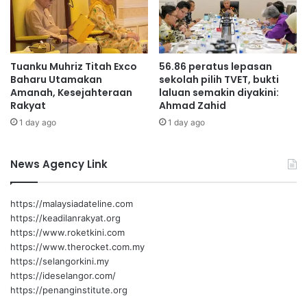
u
O
a
M
r
b
i
e
Tuanku Muhriz Titah Exco
56.86 peratus lepasan
i
r
Baharu Utamakan
sekolah pilih TVET, bukti
n
i
Amanah, Kesejahteraan
laluan semakin diyakini:
i
p
Rakyat
Ahmad Zahid
i
1 day ago
1 day ago
l
i
h
News Agency Link
a
n
k
https://malaysiadateline.com
e
https://keadilanrakyat.org
p
https://www.roketkini.com
a
https://www.therocket.com.my
d
https://selangorkini.my
a
https://ideselangor.com/
p
https://penanginstitute.org
e