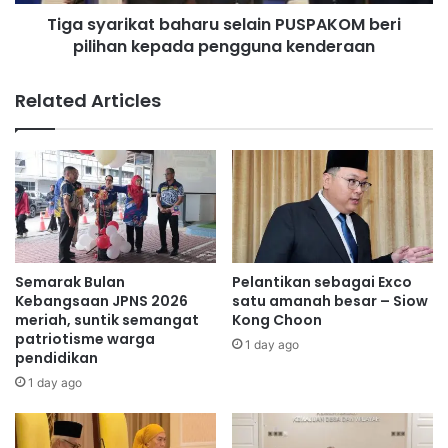
i
e
Tiga syarikat baharu selain PUSPAKOM beri
k
r
pilihan kepada pengguna kenderaan
a
c
t
u
b
Related Articles
m
a
a
h
p
a
a
r
d
u
a
s
1
e
4
l
d
a
Semarak Bulan
Pelantikan sebagai Exco
a
i
Kebangsaan JPNS 2026
satu amanah besar – Siow
n
n
meriah, suntik semangat
Kong Choon
1
patriotisme warga
P
1 day ago
pendidikan
5
U
F
S
1 day ago
e
P
b
A
r
K