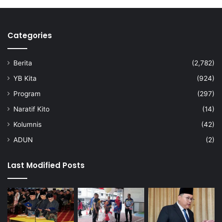
n
g
g
Categories
u
n
a
Berita
(2,782)
k
e
YB Kita
(924)
n
Program
(297)
d
e
Naratif Kito
(14)
r
Kolumnis
(42)
a
a
ADUN
(2)
n
Last Modified Posts