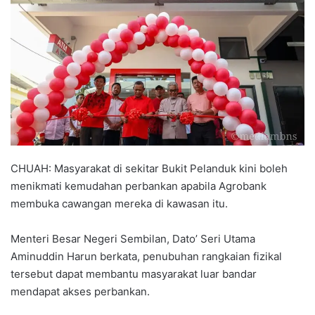
a
n
e
m
a
i
l
CHUAH: Masyarakat di sekitar Bukit Pelanduk kini boleh
menikmati kemudahan perbankan apabila Agrobank
membuka cawangan mereka di kawasan itu.
Menteri Besar Negeri Sembilan, Dato’ Seri Utama
Aminuddin Harun berkata, penubuhan rangkaian fizikal
tersebut dapat membantu masyarakat luar bandar
mendapat akses perbankan.