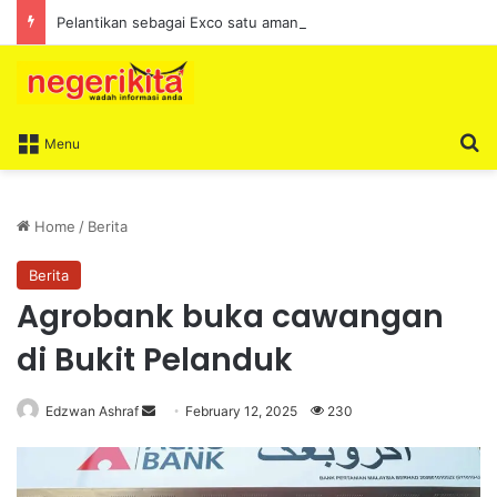
Pelantikan sebagai Exco satu amanah besar – Siow Kong Choon
S
Menu
Home
/
Berita
Berita
Agrobank buka cawangan
di Bukit Pelanduk
Edzwan Ashraf
S
February 12, 2025
230
e
n
d