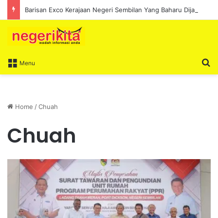
Barisan Exco Kerajaan Negeri Sembilan Yang Baharu Dijangka Angkat Sumpah Di Istana Seri Menanti Esok
S
Menu
Home
/
Chuah
Chuah