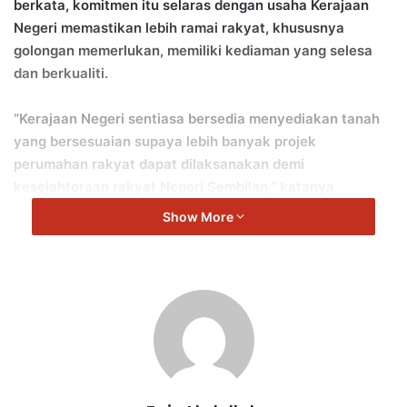
berkata, komitmen itu selaras dengan usaha Kerajaan
Negeri memastikan lebih ramai rakyat, khususnya
golongan memerlukan, memiliki kediaman yang selesa
dan berkualiti.
“Kerajaan Negeri sentiasa bersedia menyediakan tanah
yang bersesuaian supaya lebih banyak projek
perumahan rakyat dapat dilaksanakan demi
kesejahteraan rakyat Negeri Sembilan,” katanya.
Show More
Aminuddin berkata demikian ketika berucap pada Majlis
Penyerahan Surat Tawaran dan Pengundian Unit Program
Perumahan Rakyat (PPR) Ladang Tanah Merah, di sini, hari
ini.
Turut hadir, Menteri Perumahan dan Kerajaan Tempatan,
Nga Kor Ming dan Exco Pembangunan Kerajaan Tempatan,
Perumahan dan Pengangkutan Negeri Sembilan, J.Arul