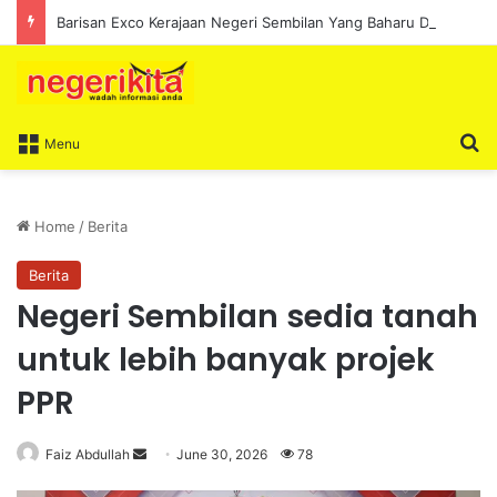
Barisan Exco Kerajaan Negeri Sembilan Yang Baharu Dijangka Angkat Sumpah Di Istana Seri Menanti Esok
S
Menu
Home
/
Berita
Berita
Negeri Sembilan sedia tanah
untuk lebih banyak projek
PPR
Faiz Abdullah
S
June 30, 2026
78
e