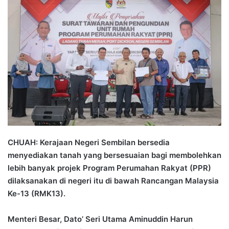
n
d
a
n
e
m
a
i
l
CHUAH: Kerajaan Negeri Sembilan bersedia
menyediakan tanah yang bersesuaian bagi membolehkan
lebih banyak projek Program Perumahan Rakyat (PPR)
dilaksanakan di negeri itu di bawah Rancangan Malaysia
Ke-13 (RMK13).
Menteri Besar, Dato’ Seri Utama Aminuddin Harun