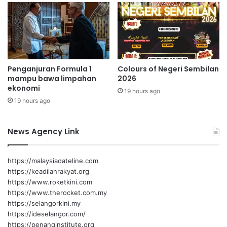
h
r
m
a
e
k
n
y
e
a
r
t
Penganjuran Formula 1
Colours of Negeri Sembilan
u
m
mampu bawa limpahan
2026
s
i
ekonomi
i
19 hours ago
l
19 hours ago
s
i
k
k
i
i
News Agency Link
m
r
R
u
T
Aminuddin berkata, atas sebab itu Kerajaan Negeri tidak
m
https://malaysiadateline.com
O
a
pernah menganggap pembangunan perumahan sebagai
https://keadilanrakyat.org
h
sekadar projek fizikal, sebaliknya satu amanah yang
https://www.roketkini.com
p
https://www.therocket.com.my
memberi kesan secara langsung kepada kehidupan
e
https://selangorkini.my
rakyat.
r
https://ideselangor.com/
t
https://penanginstitute.org