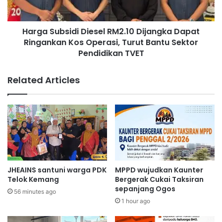
t
b
a
s
n
Harga Subsidi Diesel RM2.10 Dijangka Dapat
i
a
Ringankan Kos Operasi, Turut Bantu Sektor
d
h
i
Pendidikan TVET
u
D
n
i
Related Articles
t
e
u
s
k
e
l
l
e
R
b
M
i
2
h
.
b
1
JHEAINS santuni warga PDK
MPPD wujudkan Kaunter
a
0
Telok Kemang
Bergerak Cukai Taksiran
n
D
sepanjang Ogos
56 minutes ago
y
i
1 hour ago
a
j
k
a