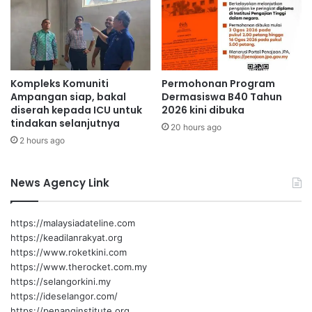
p
n
r
g
o
k
j
a
Nga
e
D
k
a
Kompleks Komuniti
Permohonan Program
P
Ampangan siap, bakal
Dermasiswa B40 Tahun
p
diserah kepada ICU untuk
2026 kini dibuka
P
a
tindakan selanjutnya
R
t
20 hours ago
R
2 hours ago
i
n
News Agency Link
g
a
n
https://malaysiadateline.com
k
https://keadilanrakyat.org
a
https://www.roketkini.com
n
https://www.therocket.com.my
K
https://selangorkini.my
o
https://ideselangor.com/
s
https://penanginstitute.org