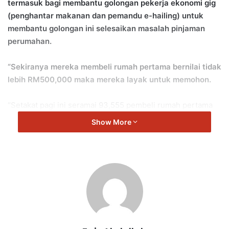
termasuk bagi membantu golongan pekerja ekonomi gig
(penghantar makanan dan pemandu e-hailing) untuk
membantu golongan ini selesaikan masalah pinjaman
perumahan.
“Sekiranya mereka membeli rumah pertama bernilai tidak
lebih RM500,000 maka mereka layak untuk memohon.
“Setakat pagi ini seramai 93,555 pembeli rumah pertama
telah menerima manfaat daripada SJKP.
Show More
“KPKT masih ada baki RM18 bilion lagi, di mana apabila
bank bagi pinjaman, maka pinjaman itu diberi jaminan oleh
kerajaan,” jelas Nga.
Menurut beliau, ini adalah salah satu model terbaik oleh
kerajaan untuk membantu pembeli rumah pertama.