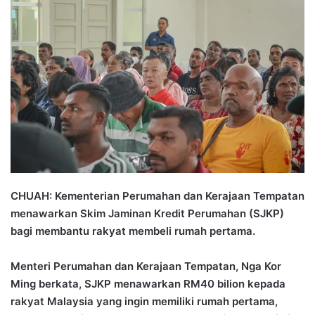
n
d
a
n
e
m
a
i
l
CHUAH: Kementerian Perumahan dan Kerajaan Tempatan
menawarkan Skim Jaminan Kredit Perumahan (SJKP)
bagi membantu rakyat membeli rumah pertama.
Menteri Perumahan dan Kerajaan Tempatan, Nga Kor
Ming berkata, SJKP menawarkan RM40 bilion kepada
rakyat Malaysia yang ingin memiliki rumah pertama,