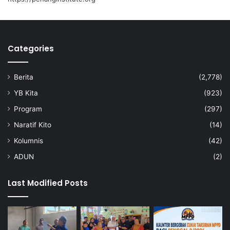
O
p
e
r
a
Categories
s
i
Berita
(2,778)
,
T
YB Kita
(923)
u
Program
(297)
r
u
Naratif Kito
(14)
t
Kolumnis
(42)
B
a
ADUN
(2)
n
t
Last Modified Posts
u
S
e
k
t