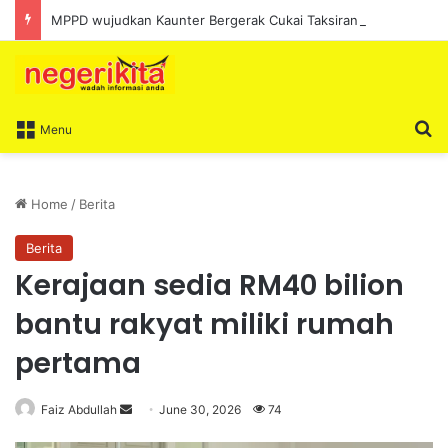
MPPD wujudkan Kaunter Bergerak Cukai Taksiran sepanjang Ogos
S
Menu
Home
/
Berita
Berita
Kerajaan sedia RM40 bilion
bantu rakyat miliki rumah
pertama
Faiz Abdullah
S
June 30, 2026
74
e