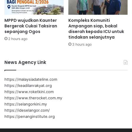
e
b
i
MPPD wujudkan Kaunter
Kompleks Komuniti
h
Aminuddin
Jualan Nismilan Prihatin
Bergerak Cukai Taksiran
Ampangan siap, bakal
R
sepanjang Ogos
diserah kepada ICU untuk
M
tindakan selanjutnya
1
2 hours ago
3 hours ago
0
b
i
News Agency Link
l
i
o
https://malaysiadateline.com
n
https://keadilanrakyat.org
t
https://www.roketkini.com
a
https://www.therocket.com.my
h
https://selangorkini.my
u
https://ideselangor.com/
n
https://penanginstitute.org
i
n
i