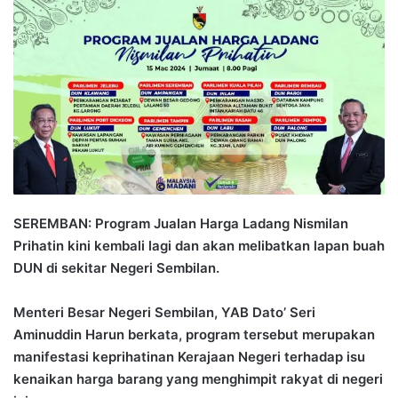
n
d
a
n
e
m
a
i
l
SEREMBAN: Program Jualan Harga Ladang Nismilan
Prihatin kini kembali lagi dan akan melibatkan lapan buah
DUN di sekitar Negeri Sembilan.
Menteri Besar Negeri Sembilan, YAB Dato’ Seri
Aminuddin Harun berkata, program tersebut merupakan
manifestasi keprihatinan Kerajaan Negeri terhadap isu
kenaikan harga barang yang menghimpit rakyat di negeri