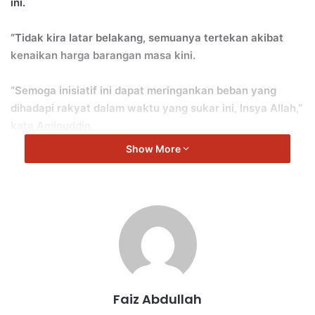
ini.
“Tidak kira latar belakang, semuanya tertekan akibat
kenaikan harga barangan masa kini.
“Semoga inisiatif ini dapat meringankan beban yang
dihadapi rakyat dalam waktu yang sukar ini, Insya Allah,”
kata Aminuddin.
Show More
Pelbagai barang-barang basah dan keperluan asas dijual
pada kadar 20 hingga 30 peratus lebih murah dari harga
pasaran seperti ayam, ikan, beras putih, telur, sayur
sayuran, minyak masak dan lain lain.
Berikut butiran program tersebut:
Tarikh: 15 Mac 2024 (Jumaat)
Faiz Abdullah