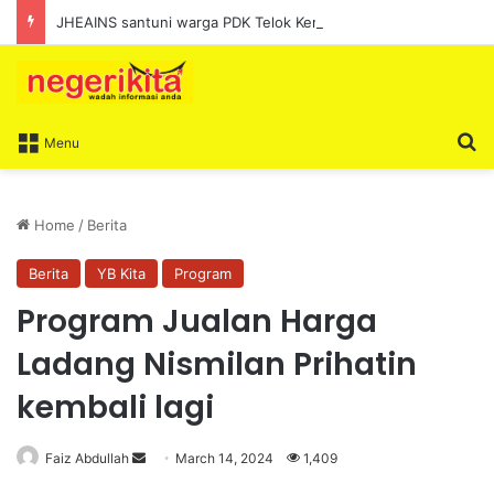
JHEAINS santuni warga PDK Telok Kemang
S
Menu
Home
/
Berita
Berita
YB Kita
Program
Program Jualan Harga
Ladang Nismilan Prihatin
kembali lagi
Faiz Abdullah
S
March 14, 2024
1,409
e