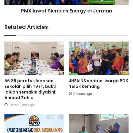
DUN Ampangan – Dewan Besar Gedong Lalang 50.
a
S
p
PMX lawat Siemens Energy di Jerman
i
a
DUN Labu – Perkarangan Parkir Dewan Orang Ramai
e
i
m
Kampung Jijan, Labu.
Related Articles
s
e
a
n
DUN Gemencheh – Kawasan Perniagaan Taman Suria
s
s
AKS, Air Kuning Gemencheh.
a
E
r
n
a
e
n
r
p
g
e
y
56.86 peratus lepasan
JHEAINS santuni warga PDK
l
d
sekolah pilih TVET, bukti
Telok Kemang
a
i
laluan semakin diyakini:
2 hours ago
b
Ahmad Zahid
J
u
e
38 minutes ago
r
r
a
m
n
a
l
n