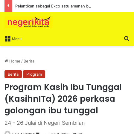
Pelantikan sebagai Exco satu amanah besar – Siow Kong Choon
S
Menu
Home
/
Berita
Berita
Program
Program Kasih Ibu Tunggal
(KasihnITa) 2026 perkasa
golongan ibu tunggal
24 - 26 Julai di Negeri Sembilan