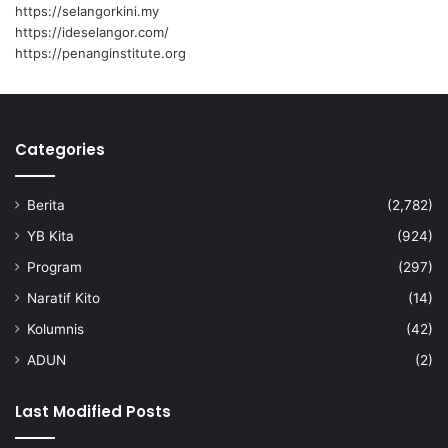
r
https://selangorkini.my
g
https://ideselangor.com/
a
https://penanginstitute.org
A
s
i
n
Categories
g
Berita
(2,782)
YB Kita
(924)
Program
(297)
Naratif Kito
(14)
Kolumnis
(42)
ADUN
(2)
Last Modified Posts