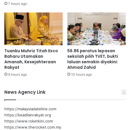
a
e
7 hours ago
Kerana setiap wanita berhak untuk bangkit, diperkasa
t
r
dan melangkah lebih jauh.
a
s
P
e
r
n
Tuanku Muhriz Titah Exco
56.86 peratus lepasan
i
Baharu Utamakan
sekolah pilih TVET, bukti
a
Amanah, Kesejahteraan
laluan semakin diyakini:
g
Rakyat
Ahmad Zahid
a
9 hours ago
10 hours ago
a
n
H
News Agency Link
a
r
a
https://malaysiadateline.com
m
https://keadilanrakyat.org
W
https://www.roketkini.com
a
https://www.therocket.com.my