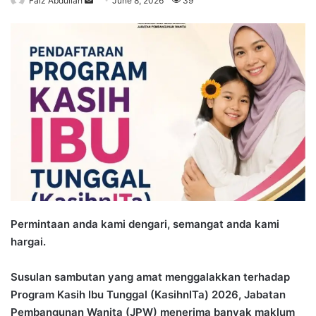
Faiz Abdullah
S
June 8, 2026
39
e
n
d
a
n
e
m
a
i
l
Permintaan anda kami dengari, semangat anda kami
hargai.
Susulan sambutan yang amat menggalakkan terhadap
Program Kasih Ibu Tunggal (KasihnITa) 2026, Jabatan
Pembangunan Wanita (JPW) menerima banyak maklum