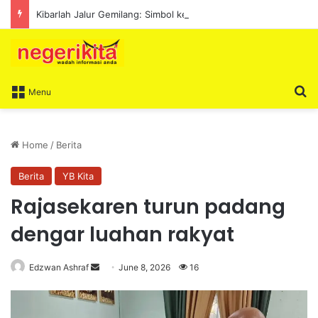
Kibarlah Jalur Gemilang: Simbol kedaulatan dan perpaduan bersama
S
Menu
Home
/
Berita
Berita
YB Kita
Rajasekaren turun padang
dengar luahan rakyat
Edzwan Ashraf
S
June 8, 2026
16
e
n