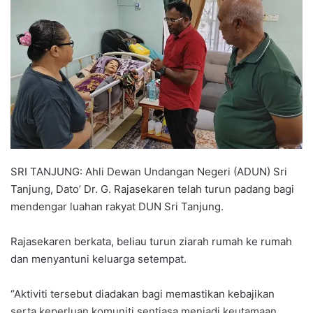
d
a
n
e
m
a
i
l
SRI TANJUNG: Ahli Dewan Undangan Negeri (ADUN) Sri
Tanjung, Dato’ Dr. G. Rajasekaren telah turun padang bagi
mendengar luahan rakyat DUN Sri Tanjung.
Rajasekaren berkata, beliau turun ziarah rumah ke rumah
dan menyantuni keluarga setempat.
“Aktiviti tersebut diadakan bagi memastikan kebajikan
serta keperluan komuniti sentiasa menjadi keutamaan