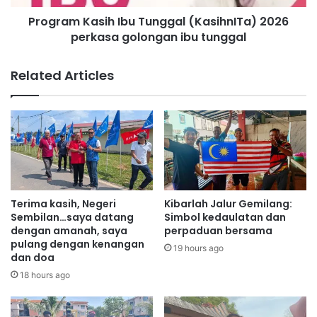
l
a
a
Program Kasih Ibu Tunggal (KasihnITa) 2026
s
n
perkasa golongan ibu tunggal
i
S
h
e
I
Related Articles
r
b
t
u
a
T
i
u
A
n
n
g
u
g
g
a
e
l
Terima kasih, Negeri
Kibarlah Jalur Gemilang:
r
(
Sembilan…saya datang
Simbol kedaulatan dan
a
K
dengan amanah, saya
perpaduan bersama
h
pulang dengan kenangan
a
19 hours ago
dan doa
N
s
I
i
18 hours ago
L
h
A
n
M