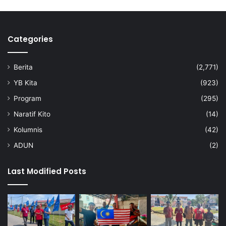
a
n
a
i
n
b
Categories
2
u
0
t
2
u
Berita
(2,771)
6
n
g
YB Kita
(923)
g
Program
(295)
a
l
Naratif Kito
(14)
Kolumnis
(42)
ADUN
(2)
Last Modified Posts