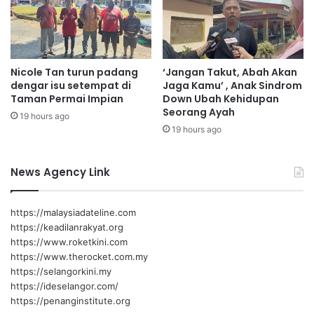
I
P
T
e
a
n
)
d
2
Nicole Tan turun padang
‘Jangan Takut, Abah Akan
i
0
dengar isu setempat di
Jaga Kamu’ , Anak Sindrom
d
2
Taman Permai Impian
Down Ubah Kehidupan
i
6
Seorang Ayah
19 hours ago
k
p
19 hours ago
a
e
n
r
K
k
News Agency Link
h
a
a
s
s
a
https://malaysiadateline.com
K
g
https://keadilanrakyat.org
e
o
https://www.roketkini.com
b
l
https://www.therocket.com.my
a
o
https://selangorkini.my
n
n
https://ideselangor.com/
g
g
https://penanginstitute.org
s
a