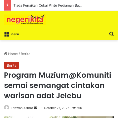
Tiada Kenaikan Cukai Pintu Kediaman Bagi Lima Tahun Akan Datang – Ismail Lasim
S
Menu
Home
/
Berita
Berita
Program Muzium@Komuniti
semai semangat cintakan
warisan adat Jelebu
Edzwan Ashraf
S
October 27, 2025
556
e