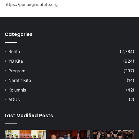
https://penanginstitute.org
Categories
Berita
(2,784)
YB Kita
(924)
Program
(297)
Naratif Kito
(14)
Kolumnis
(42)
ADUN
(2)
Last Modified Posts