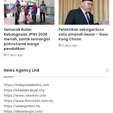
r
8
k
d
u
a
k
n
u
9
Semarak Bulan
Pelantikan sebagai Exco
h
N
Kebangsaan JPNS 2026
satu amanah besar – Siow
s
o
meriah, suntik semangat
Kong Choon
e
v
patriotisme warga
r
3 days ago
e
pendidikan
a
m
3 days ago
n
b
t
e
a
r
News Agency Link
u
i
n
i
https://malaysiadateline.com
https://keadilanrakyat.org
https://www.roketkini.com
https://www.therocket.com.my
https://selangorkini.my
https://ideselangor.com/