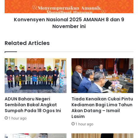
ilmu, budaya dan masyarakat, selaras dengan hasrat
A
y
menjadikan Negeri Sembilan terus unggul sebagai Negeri
N
e
Beradat.
:
Konvensyen Nasional 2025 AMANAH 8 dan 9
n
L
November ini
N
a
a
n
Jelebu
Tengku Zamrah
s
Related Articles
g
i
k
o
a
n
h
a
s
l
t
2
r
0
a
2
t
5
ADUN Baharu Negeri
Tiada Kenaikan Cukai Pintu
e
A
Sembilan Bakal Angkat
Kediaman Bagi Lima Tahun
g
M
Sumpah Pada 18 Ogos Ini
Akan Datang – Ismail
i
Lasim
A
1 hour ago
k
N
1 hour ago
p
A
e
H