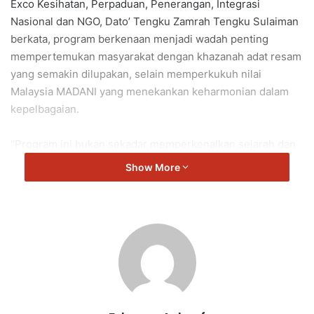
Exco Kesihatan, Perpaduan, Penerangan, Integrasi
Nasional dan NGO, Dato’ Tengku Zamrah Tengku Sulaiman
berkata, program berkenaan menjadi wadah penting
mempertemukan masyarakat dengan khazanah adat resam
yang semakin dilupakan, selain memperkukuh nilai
Malaysia MADANI yang menekankan keharmonian dalam
kepelbagaian.
“Program ini bukan sekadar memperkenalkan sejarah dan
kebudayaan, tetapi juga mengukuhkan nilai Malaysia
Show More
MADANI — harmoni dalam kepelbagaian, kukuh dalam
kebersamaan.
“Penglibatan masyarakat berbilang kaum termasuk kanak-
kanak dan warga emas membuktikan bahawa adat bukan
sekadar pakaian atau upacara, tetapi akar kepada
kesantunan dan budi yang membentuk jati diri bangsa.