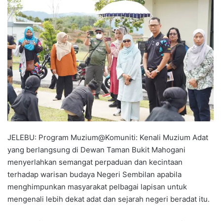
n
d
a
n
e
m
a
i
l
JELEBU: Program Muzium@Komuniti: Kenali Muzium Adat
yang berlangsung di Dewan Taman Bukit Mahogani
menyerlahkan semangat perpaduan dan kecintaan
terhadap warisan budaya Negeri Sembilan apabila
menghimpunkan masyarakat pelbagai lapisan untuk
mengenali lebih dekat adat dan sejarah negeri beradat itu.