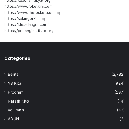
https://keadilanrakyat.org
https://www.roketkini.com
https://www.therocket.com.my
https://selangorkini.my
https://ideselangor.com/
https://penanginstitute.org
Categories
Berita
(2,782)
YB Kita
(924)
Program
(297)
Naratif Kito
(14)
Kolumnis
(42)
ADUN
(2)