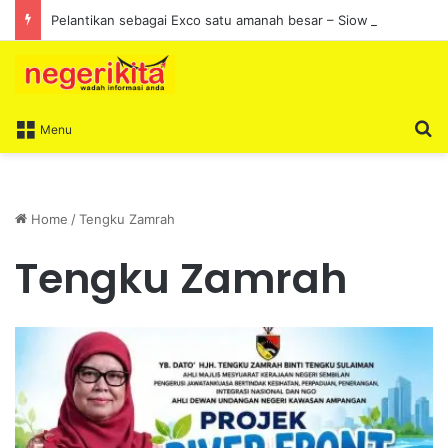
Pelantikan sebagai Exco satu amanah besar – Siow Kong Choon
S
Menu
Home
/
Tengku Zamrah
Tengku Zamrah