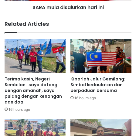
d
d
SARA mula disalurkan hari ini
i
a
s
n
a
Related Articles
d
l
i
u
n
r
a
k
m
a
i
n
k
h
m
a
e
r
Terima kasih, Negeri
Kibarlah Jalur Gemilang:
n
i
Sembilan…saya datang
Simbol kedaulatan dan
a
i
dengan amanah, saya
perpaduan bersama
r
pulang dengan kenangan
n
16 hours ago
dan doa
i
i
k
16 hours ago
p
e
l
a