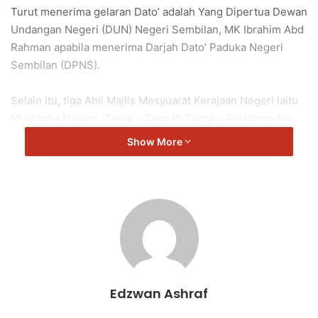
Turut menerima gelaran Dato’ adalah Yang Dipertua Dewan
Undangan Negeri (DUN) Negeri Sembilan, MK Ibrahim Abd
Rahman apabila menerima Darjah Dato’ Paduka Negeri
Sembilan (DPNS).
Selain itu, tiga Ahli Majlis Mesyuarat Kerajaan Negeri iaitu
Mustapha Nagoor, Tengku Zamrah Tengku Sulaiman dan
Noorzunita Begum Mohd Ibrahim turut menerima anugerah
Show More
DPNS yang membawa gelaran Dato’.
Tuanku Muhriz
Rafizi
Tengku Zamrah
Mustapha
Noorzunita
Edzwan Ashraf