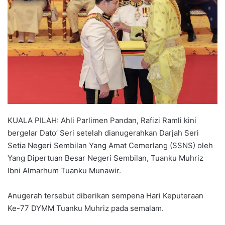
a
n
e
m
a
i
l
KUALA PILAH: Ahli Parlimen Pandan, Rafizi Ramli kini
bergelar Dato’ Seri setelah dianugerahkan Darjah Seri
Setia Negeri Sembilan Yang Amat Cemerlang (SSNS) oleh
Yang Dipertuan Besar Negeri Sembilan, Tuanku Muhriz
Ibni Almarhum Tuanku Munawir.
Anugerah tersebut diberikan sempena Hari Keputeraan
Ke-77 DYMM Tuanku Muhriz pada semalam.