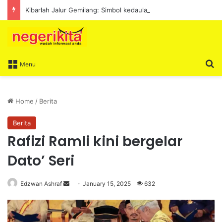
Kibarlah Jalur Gemilang: Simbol kedaulatan dan perpaduan bersama
S
Menu
Home
/
Berita
Berita
Rafizi Ramli kini bergelar
Dato’ Seri
Edzwan Ashraf
S
January 15, 2025
632
e
n
d