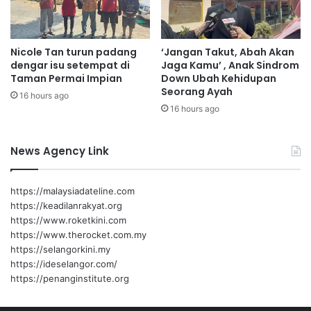
b
u
r
Nicole Tan turun padang
‘Jangan Takut, Abah Akan
a
dengar isu setempat di
Jaga Kamu’ , Anak Sindrom
n
Taman Permai Impian
Down Ubah Kehidupan
A
Seorang Ayah
16 hours ago
I
16 hours ago
News Agency Link
https://malaysiadateline.com
https://keadilanrakyat.org
https://www.roketkini.com
https://www.therocket.com.my
https://selangorkini.my
https://ideselangor.com/
https://penanginstitute.org