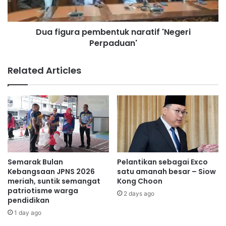
o
r
Rajasekaran
r
a
p
Dua figura pembentuk naratif 'Negeri
p
e
Perpaduan'
e
r
m
t
b
Related Articles
a
e
n
n
i
t
a
u
n
k
b
n
e
a
r
r
i
a
Semarak Bulan
Pelantikan sebagai Exco
m
t
Kebangsaan JPNS 2026
satu amanah besar – Siow
a
i
meriah, suntik semangat
Kong Choon
n
patriotisme warga
f
2 days ago
pendidikan
f
'
a
N
1 day ago
a
e