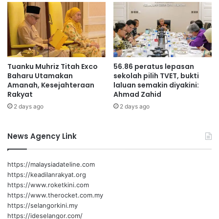
t
g
k
e
e
r
p
i
a
P
d
e
Tuanku Muhriz Titah Exco
56.86 peratus lepasan
a
r
Baharu Utamakan
sekolah pilih TVET, bukti
r
p
Amanah, Kesejahteraan
laluan semakin diyakini:
a
a
Rakyat
Ahmad Zahid
k
d
2 days ago
2 days ago
y
u
a
a
t
n
News Agency Link
N
'
e
g
https://malaysiadateline.com
e
https://keadilanrakyat.org
r
https://www.roketkini.com
i
https://www.therocket.com.my
S
https://selangorkini.my
e
https://ideselangor.com/