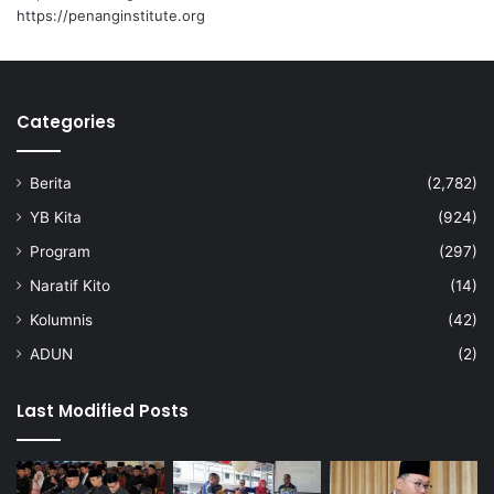
m
https://penanginstitute.org
b
i
l
a
Categories
n
Berita
(2,782)
YB Kita
(924)
Program
(297)
Naratif Kito
(14)
Kolumnis
(42)
ADUN
(2)
Last Modified Posts