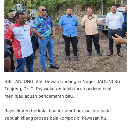
n
d
a
n
e
m
a
i
l
SRI TANJUNG: Ahli Dewan Undangan Negeri (ADUN) Sri
Tanjung, Dr. G. Rajasekaren telah turun padang bagi
meninjau aduan pencemaran bau.
Rajasekaren berkata, bau tersebut berasal daripada
sebuah kilang proses baja kompos di kawasan itu.