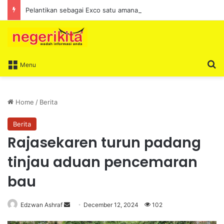
Pelantikan sebagai Exco satu amanah besar – Siow Kong Choon
S
Menu
Home
/
Berita
Berita
Rajasekaren turun padang
tinjau aduan pencemaran
bau
Edzwan Ashraf
S
December 12, 2024
102
e