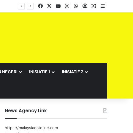
Facebook
X
YouTube
Instagram
WhatsApp
Log In
Random Article
Sidebar
Barisan Exco Kerajaan Negeri Sembilan Yang Baharu Dijangka Angkat Sumpah Di Istana Seri Menanti Esok
N NEGERI
INISIATIF 1
INISIATIF 2
News Agency Link
https://malaysiadateline.com