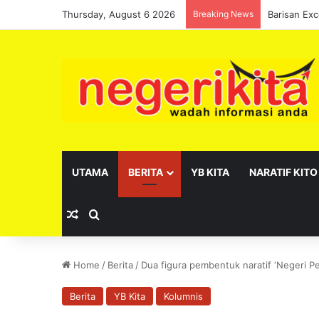
Thursday, August 6 2026
Breaking News
UTAMA
BERITA
YB KITA
NARATIF KITO
Random Article
Search for
Home
/
Berita
/
Dua figura pembentuk naratif ‘Negeri P
Berita
YB Kita
Kolumnis