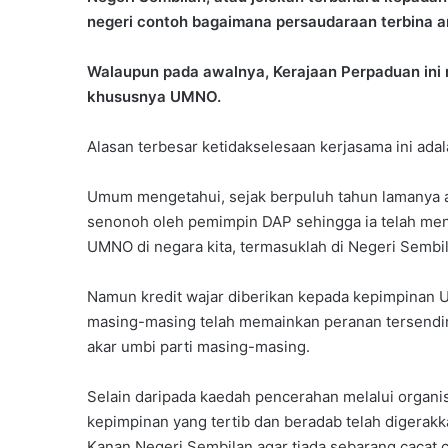
negeri contoh bagaimana persaudaraan terbina a
Walaupun pada awalnya, Kerajaan Perpaduan ini m
khususnya UMNO.
Alasan terbesar ketidakselesaan kerjasama ini ada
Umum mengetahui, sejak berpuluh tahun lamanya a
senonoh oleh pemimpin DAP sehingga ia telah menj
UMNO di negara kita, termasuklah di Negeri Sembil
Namun kredit wajar diberikan kepada kepimpinan
masing-masing telah memainkan peranan tersendir
akar umbi parti masing-masing.
Selain daripada kaedah pencerahan melalui organis
kepimpinan yang tertib dan beradab telah digerak
Kanan Negeri Sembilan agar tiada sebarang cacat ce