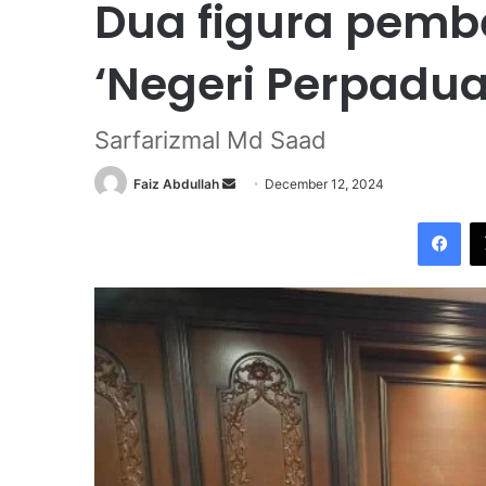
Dua figura pembe
‘Negeri Perpadua
Sarfarizmal Md Saad
Faiz Abdullah
S
December 12, 2024
e
Facebook
n
d
a
n
e
m
a
i
l