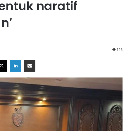
ntuk naratif
n’
126
X
LinkedIn
Share via Email