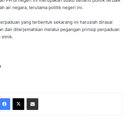
 PH di negeri ini merupakan suatu senario politik terbaik
h air negara, terutama politik negeri ini.
Perpaduan yang terbentuk sekarang ini haruslah dirasai
an dan diterjemahkan melalui pegangan prinsip perpaduan
 etnik.
n
Facebook
X
Share via Email