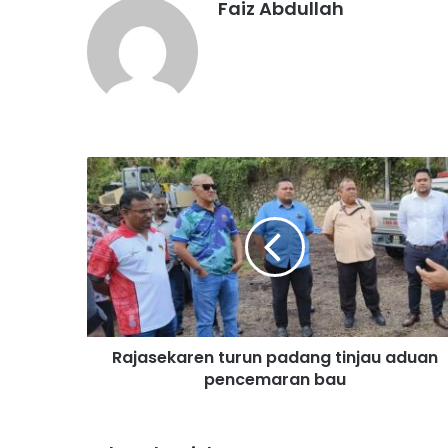
Faiz Abdullah
R
a
j
a
s
e
k
a
r
Rajasekaren turun padang tinjau aduan
e
pencemaran bau
n
t
u
r