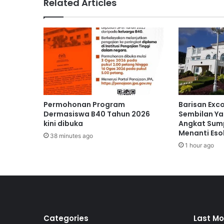
Related Articles
u
n
p
a
d
a
n
g
t
i
Permohonan Program
Barisan Exc
n
Dermasiswa B40 Tahun 2026
Sembilan Ya
j
kini dibuka
Angkat Sump
Menanti Eso
a
38 minutes ago
u
1 hour ago
a
d
u
a
n
p
e
Categories
Last Mo