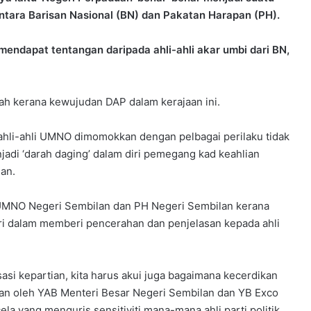
ntara Barisan Nasional (BN) dan Pakatan Harapan (PH).
endapat tentangan daripada ahli-ahli akar umbi dari BN,
lah kerana kewujudan DAP dalam kerajaan ini.
hli-ahli UMNO dimomokkan dengan pelbagai perilaku tidak
adi ‘darah daging’ dalam diri pemegang kad keahlian
an.
 UMNO Negeri Sembilan dan PH Negeri Sembilan kerana
i dalam memberi pencerahan dan penjelasan kepada ahli
asi kepartian, kita harus akui juga bagaimana kecerdikan
kan oleh YAB Menteri Besar Negeri Sembilan dan YB Exco
la yang menguris sensitiviti mana-mana ahli parti politik