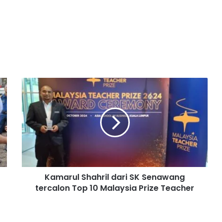
K
a
m
a
r
u
l
S
h
Kamarul Shahril dari SK Senawang
a
tercalon Top 10 Malaysia Prize Teacher
h
r
i
l