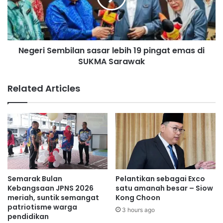
n
i
y
S
e
e
r
m
a
Negeri Sembilan sasar lebih 19 pingat emas di
b
n
SUKMA Sarawak
i
g
l
p
a
Related Articles
r
n
o
s
l
a
i
s
f
a
i
r
k
l
d
e
a
b
Semarak Bulan
Pelantikan sebagai Exco
r
i
Kebangsaan JPNS 2026
satu amanah besar – Siow
Rasah
Cha
i
h
meriah, suntik semangat
Kong Choon
S
patriotisme warga
1
3 hours ago
pendidikan
e
9