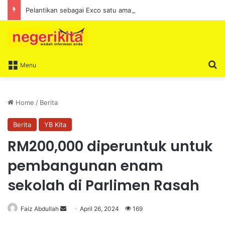
Pelantikan sebagai Exco satu amanah besar – Siow Kong Choon
S
Menu
Home
/
Berita
Berita
YB Kita
RM200,000 diperuntuk untuk
pembangunan enam
sekolah di Parlimen Rasah
Faiz Abdullah
S
April 26, 2024
169
e