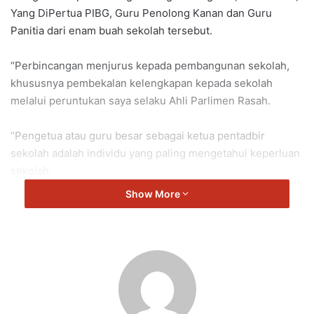
Yang DiPertua PIBG, Guru Penolong Kanan dan Guru
Panitia dari enam buah sekolah tersebut.
“Perbincangan menjurus kepada pembangunan sekolah,
khususnya pembekalan kelengkapan kepada sekolah
melalui peruntukan saya selaku Ahli Parlimen Rasah.
“Pengetua atau guru besar sebagai ketua pentadbir
sekolah adalah individu yang paling mengetahui keperluan
sekolah.
Show More
“Peruntukan Ahli Parlimen Rasah yang bernilai lebih
RM200,000 telah dibincangkan dan dimuktamadkan kepada
enam buah sekolah.
“Saya mengalu-alukan perbincangan yang produktif
seperti ini, dan ia akan disusuli dengan urusan
dokumentasi dan permohonan kepada ICU JPM,” ujar Cha.