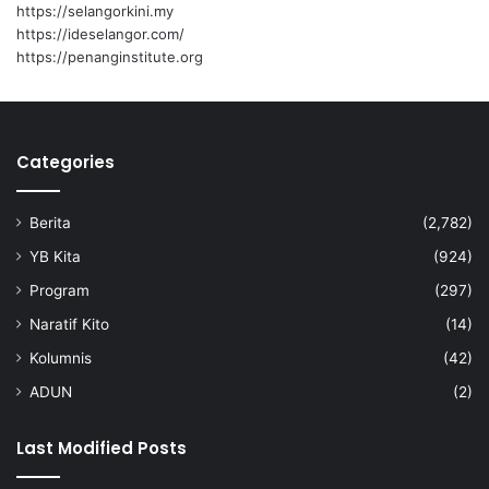
w
https://selangorkini.my
a
https://ideselangor.com/
k
https://penanginstitute.org
Categories
Berita
(2,782)
YB Kita
(924)
Program
(297)
Naratif Kito
(14)
Kolumnis
(42)
ADUN
(2)
Last Modified Posts