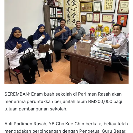
n
d
a
n
e
m
a
i
l
SEREMBAN: Enam buah sekolah di Parlimen Rasah akan
menerima peruntukkan berjumlah lebih RM200,000 bagi
tujuan pembangunan sekolah.
Ahli Parlimen Rasah, YB Cha Kee Chin berkata, beliau telah
mengadakan perbincangan dengan Pengetua, Guru Besar,