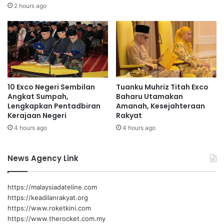
p
p
2 hours ago
a
i
n
n
y
g
o
a
l
t
e
m
10 Exco Negeri Sembilan
Tuanku Muhriz Titah Exco
a
Angkat Sumpah,
Baharu Utamakan
s
Lengkapkan Pentadbiran
Amanah, Kesejahteraan
d
Kerajaan Negeri
Rakyat
i
4 hours ago
4 hours ago
S
U
K
News Agency Link
M
A
S
https://malaysiadateline.com
a
https://keadilanrakyat.org
r
https://www.roketkini.com
a
https://www.therocket.com.my