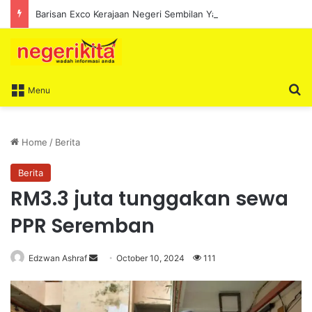
Barisan Exco Kerajaan Negeri Sembilan Yang Baharu Dijangka Angkat Sumpah Di Istana Seri Menanti Esok
S
Menu
Home
/
Berita
Berita
RM3.3 juta tunggakan sewa
PPR Seremban
Edzwan Ashraf
S
October 10, 2024
111
e
n
d