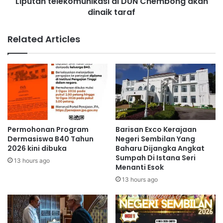
Liputan telekomunikasi di DUN Chembong akan
l
a
dinaik taraf
e
e
k
m
o
Related Articles
a
m
s
u
S
n
a
i
b
k
t
a
u
s
i
i
n
d
Permohonan Program
Barisan Exco Kerajaan
i
i
Dermasiswa B40 Tahun
Negeri Sembilan Yang
D
2026 kini dibuka
Baharu Dijangka Angkat
Sumpah Di Istana Seri
U
13 hours ago
Menanti Esok
N
C
13 hours ago
h
e
m
b