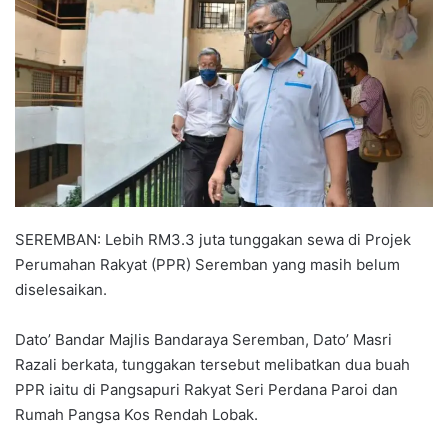
a
n
e
m
a
i
l
SEREMBAN: Lebih RM3.3 juta tunggakan sewa di Projek
Perumahan Rakyat (PPR) Seremban yang masih belum
diselesaikan.
Dato’ Bandar Majlis Bandaraya Seremban, Dato’ Masri
Razali berkata, tunggakan tersebut melibatkan dua buah
PPR iaitu di Pangsapuri Rakyat Seri Perdana Paroi dan
Rumah Pangsa Kos Rendah Lobak.