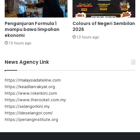
o
n
g
Penganjuran Formula 1
Colours of Negeri Sembilan
a
mampu bawa limpahan
2026
k
ekonomi
13 hours ago
a
13 hours ago
n
d
i
News Agency Link
n
a
i
https://malaysiadateline.com
k
https://keadilanrakyat.org
t
https://www.roketkini.com
a
https://www.therocket.com.my
r
https://selangorkini.my
a
https://ideselangor.com/
f
https://penanginstitute.org