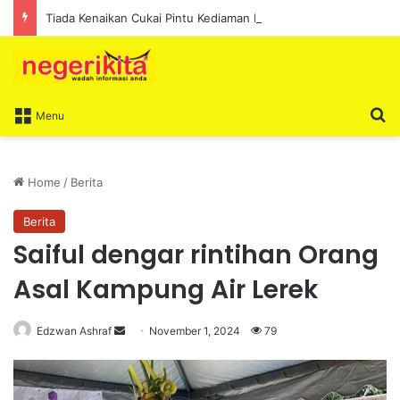
Tiada Kenaikan Cukai Pintu Kediaman Bagi Lima Tahun Akan Datang – Ismail Lasim
S
Menu
Home
/
Berita
Berita
Saiful dengar rintihan Orang
Asal Kampung Air Lerek
Edzwan Ashraf
S
November 1, 2024
79
e
n
d