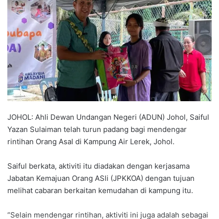
a
n
e
m
a
i
l
JOHOL: Ahli Dewan Undangan Negeri (ADUN) Johol, Saiful
Yazan Sulaiman telah turun padang bagi mendengar
rintihan Orang Asal di Kampung Air Lerek, Johol.
Saiful berkata, aktiviti itu diadakan dengan kerjasama
Jabatan Kemajuan Orang ASli (JPKKOA) dengan tujuan
melihat cabaran berkaitan kemudahan di kampung itu.
“Selain mendengar rintihan, aktiviti ini juga adalah sebagai