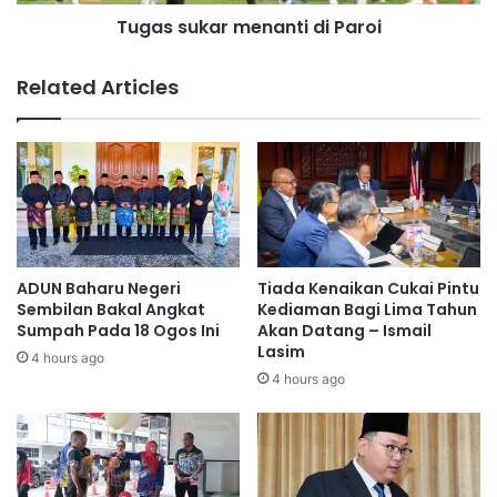
a
t
Tugas sukar menanti di Paroi
r
u
m
a
e
Related Articles
n
n
s
a
u
n
k
t
a
i
n
d
b
i
e
P
r
a
ADUN Baharu Negeri
Tiada Kenaikan Cukai Pintu
m
r
Sembilan Bakal Angkat
Kediaman Bagi Lima Tahun
a
o
Sumpah Pada 18 Ogos Ini
Akan Datang – Ismail
s
Lasim
i
4 hours ago
a
4 hours ago
l
a
h
:
M