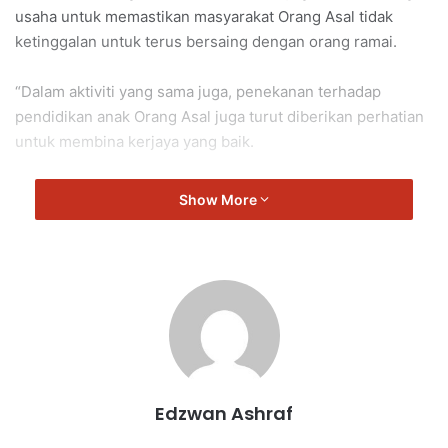
usaha untuk memastikan masyarakat Orang Asal tidak
ketinggalan untuk terus bersaing dengan orang ramai.
“Dalam aktiviti yang sama juga, penekanan terhadap
pendidikan anak Orang Asal juga turut diberikan perhatian
untuk membina kerjaya yang baik.
“Oleh itu, saya berharap agar lebih ramai anak-anak Orang
Show More
Asal ini terus bersemangat mencapai kemajuan dan
mengubah perspektif masyarakat ke arah yang lebih positif
dan berdaya saing,” kata Saiful.
Johol
Saiful Yazan
Edzwan Ashraf