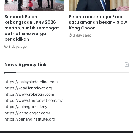
U
S
Semarak Bulan
Pelantikan sebagai Exco
T
Kebangsaan JPNS 2026
satu amanah besar – Siow
A
meriah, suntik semangat
Kong Choon
P
patriotisme warga
H
3 days ago
pendidikan
A
3 days ago
News Agency Link
https://malaysiadateline.com
https://keadilanrakyat.org
https://www.roketkini.com
https://www.therocket.com.my
https://selangorkini.my
https://ideselangor.com/
https://penanginstitute.org