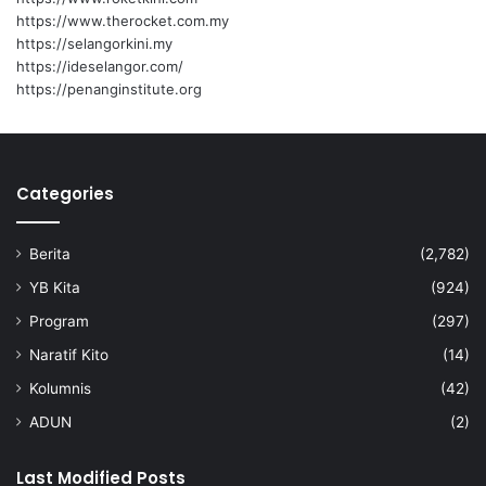
i
https://www.therocket.com.my
n
https://selangorkini.my
https://ideselangor.com/
https://penanginstitute.org
Atlet Silambam antara atlet yang turut menerima insentif
kewangan di atas pencapaian di SUKMA Sarawak baru-baru ini.
SUKMA
Mustapha
Categories
Berita
(2,782)
YB Kita
(924)
Program
(297)
Naratif Kito
(14)
Kolumnis
(42)
ADUN
(2)
Last Modified Posts