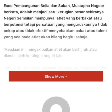
Exco Pembangunan Belia dan Sukan, Mustapha Nagoor
berkata, adalah menjadi satu kerugian besar sekiranya
Negeri Sembilan mempunyai atlet yang berbakat atau
berpotensi tetapi persatuan yang menguruskannya tidak
cekap atau tidak efektif menyebabkan bakat atau talent
yang ada pada atlet akan hilang begitu sahaja.
“Keadaan ini mengakibatkan atlet akan berhijrah atau
diambil oleh kontinjen negeri lain.
“Untuk itu, saya akan pastikan keadaan seumpama ini tidak
akan berlaku lagi.
Show More
“Memang tidak boleh dinafikan persatuan sukan negeri
perlu memainkan peranan dan menyahut bersama program
kecemerlangan sukan di setiap negeri,” kata Mustapha.