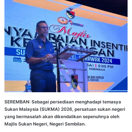
n
d
a
n
e
m
a
i
l
SEREMBAN: Sebagai persediaan menghadapi temasya
Sukan Malaysia (SUKMA) 2026, persatuan sukan negeri
yang bermasalah akan dikendalikan sepenuhnya oleh
Majlis Sukan Negeri, Negeri Sembilan.