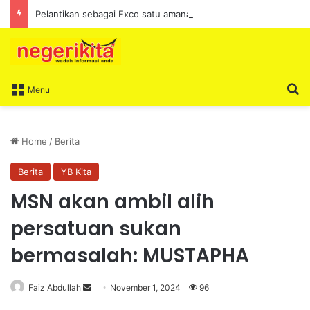
Pelantikan sebagai Exco satu amanah besar – Siow Kong Choon
S
Menu
Home
/
Berita
Berita
YB Kita
MSN akan ambil alih
persatuan sukan
bermasalah: MUSTAPHA
Faiz Abdullah
S
November 1, 2024
96
e