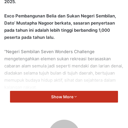
2025.
Exco Pembangunan Belia dan Sukan Negeri Sembilan,
Dato’ Mustapha Nagoor berkata, sasaran penyertaan
pada tahun ini adalah lebih tinggi berbanding 1,000
peserta pada tahun lalu.
“Negeri Sembilan Seven Wonders Challenge
mengetengahkan elemen sukan rekreasi berasaskan
cabaran alam semula jadi seperti mendaki dan larian denai,
diadakan selama tujuh bulan di tujuh daerah, bertujuan
memupuk budaya hidup aktif, sihat dan sejahtera dalam
kalangan rakyat.
Show More
“Malah, ia menjadi medan penyatuan masyarakat merentasi
kaum, agama dan latar belakang sosial, selaras dengan
aspirasi Inisiatif Harmoni MADANI,” ujar beliau.