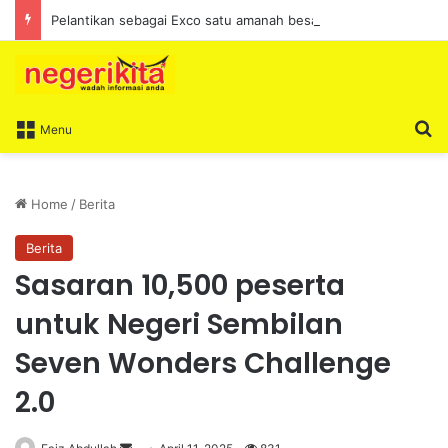
Pelantikan sebagai Exco satu amanah besar – Siow Kong Choon
S
Menu
Home
/
Berita
Berita
Sasaran 10,500 peserta
untuk Negeri Sembilan
Seven Wonders Challenge
2.0