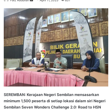
Faiz Abdullah
S
April 11, 2025
831
e
n
d
a
n
e
m
a
i
l
SEREMBAN: Kerajaan Negeri Sembilan mensasarkan
minimum 1,500 peserta di setiap lokasi dalam siri Negeri
Sembilan Seven Wonders Challenge 2.0: Road to HSN