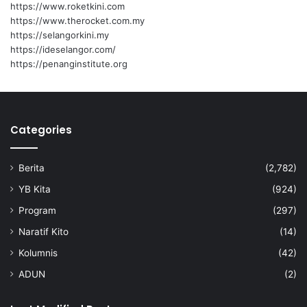
https://www.roketkini.com
https://www.therocket.com.my
https://selangorkini.my
https://ideselangor.com/
https://penanginstitute.org
Categories
Berita
(2,782)
YB Kita
(924)
Program
(297)
Naratif Kito
(14)
Kolumnis
(42)
ADUN
(2)