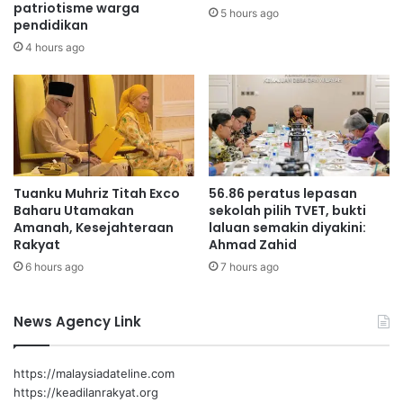
t
patriotisme warga
i
5 hours ago
pendidikan
a
s
“Pada tahun ini kita membuat pembaharuan dan apabila
s
e
4 hours ago
tujuh medal daripada tujuh siri dicantum, ia akan menjadi
i
m
sebuah peta dan bendera Negeri Sembilan,” jelas
s
u
Mustapha.
e
l
g
a
e
d
r
i
a
K
Tuanku Muhriz Titah Exco
56.86 peratus lepasan
L
Baharu Utamakan
sekolah pilih TVET, bukti
I
Amanah, Kesejahteraan
laluan semakin diyakini:
A
Rakyat
Ahmad Zahid
6 hours ago
7 hours ago
News Agency Link
https://malaysiadateline.com
https://keadilanrakyat.org